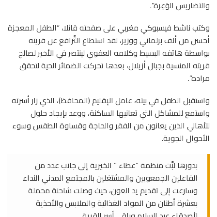
والتضاريس الوَعِرة”.
وكتب ناشط فيسبوكي مغربي على صفحته قائلا، “الطفل المعجزة
أحسن من ألف برلماني ووزير، لقد استطاع التَّرافع عن قريته
بواسطة هاتفه البسيط وكلامه العفوي لينتصر في الأخير لصالح
قريته المنسية بجبال أزيلال، بعدها تحركت الضمائر الحية لتحقق
مراده”.
واستقبل الطفل في بيته، عامل الإقليم (المحافظ)، الذي زار أسرته
واستمع للمشاكل التي تعانيها الساكنة، ووعد بإيجاد حلول
للأهالي الذين يعانون من الفقر والحاجة وقساوة الطقس وسوء
الأحوال الجوية.
بدورها لبَّت منظمة “عطاء ” الخيرية إلى جانب عدد من
الفاعلين الجمعويين والمشتغلين بالمجتمع المدني النداء
وسارعت إلى تقديم يد العون، حيث وصلت شاحنة محملة
بعشرة أطنان من المواد الغذائية والملابس والأحذية
لأصدقاء عبد السلام وباقي أسر القرية.