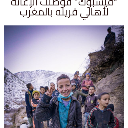
“فيسبوك” فوصلت الإغاثة
لأهالي قريته بالمغرب