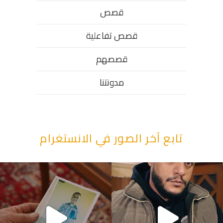
قصص
قصص تفاعلية
قصصهم
مدونتنا
تابع آخر الصور في الانستغرام
“وقت بيمرق العيد.. ببكي.” ف