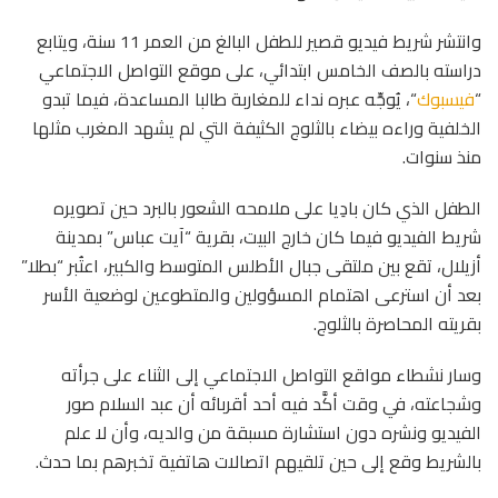
وانتشر شريط فيديو قصير للطفل البالغ من العمر 11 سنة، ويتابع
دراسته بالصف الخامس ابتدائي، على موقع التواصل الاجتماعي
“
فيسبوك
“، يُوجِّه عبره نداء للمغاربة طالبا المساعدة، فيما تبدو
الخلفية وراءه بيضاء بالثلوج الكثيفة التي لم يشهد المغرب مثلها
منذ سنوات.
الطفل الذي كان بادِيا على ملامحه الشعور بالبرد حين تصويره
شريط الفيديو فيما كان خارج البيت، بقرية “آيت عباس” بمدينة
أزيلال، تقع بين ملتقى جبال الأطلس المتوسط والكبير، اعتُبر “بطلا”
بعد أن استرعى اهتمام المسؤولين والمتطوعين لوضعية الأسر
بقريته المحاصرة بالثلوج.
وسار نشطاء مواقع التواصل الاجتماعي إلى الثناء على جرأته
وشجاعته، في وقت أكَّد فيه أحد أقربائه أن عبد السلام صور
الفيديو ونشره دون استشارة مسبقة من والديه، وأن لا علم
بالشريط وقع إلى حين تلقيهم اتصالات هاتفية تخبرهم بما حدث.