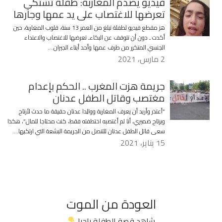
فيديو يصدم المغاربة: طفلة تشتكي
تعرضها للاغتصاب على يد عمها وجارها
هز مقطع فيديو لطفلة تبلغ من العمر 13 سنة، قلوب المغاربة، حين
أكدت ـ دون أن تتوقف عن البكاءـ تعرضها للاغتصاب والاعتداء
الجنسي المتكرر من طرف عمها وأحد أبناء الجيران….
2 مارس، 2021
جريمة هزت المغرب .. الحكم بإعدام
مغتصب وقاتل الطفل عدنان
“أعتذر وأريد أن يعرف المغاربة ووالِدا عدنان حقيقة ما حدث لأرتاح
ويرتاح ضميري، أنا لم أغتصبه اختطفته فقط، كنت محتاجا للمال”، هكذا
سعى قاتل الطفل عدنان للتنصل من الجريمة البشعة التي ارتكبها….
15 يناير، 2021
العودة من الموت
شاهد قصة الطفلة راجيا