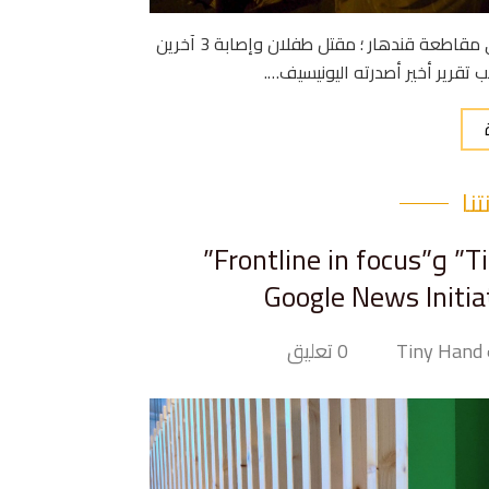
خلال الـ 72 ساعة الماضية ، قتل 20 طفلاً وأصيب 130 طفلاً في مقاطعة قندهار ؛ مقتل طفلان وإصابة 3 آخرين
نا
اختيار مشروع “يد صغيرة Tiny Hand” و”Frontline in focus”
T
0 تعليق