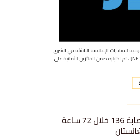
يد صغيرة في برنامج التوجيه للمبادرات الإعلامية الناشئة في الشرق
الأوسط وشمال إفريقيا الذي تديره شبكة الصحفيين الدوليين IJNET، تم اختياره ضمن الفائزين الثمانية على
مقتل ما لا يقل عن 27 طفلاً وإصابة 136 خلال 72 ساعة
انستان