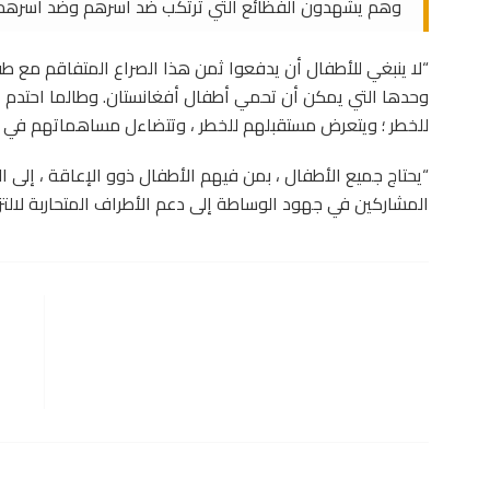
وهم يشهدون الفظائع التي ترتكب ضد أسرهم وضد أسرهم
“لا ينبغي للأطفال أن يدفعوا ثمن هذا الصراع المتفاقم مع طف
وحدها التي يمكن أن تحمي أطفال أفغانستان. وطالما احتدم ال
للخطر ؛ ويتعرض مستقبلهم للخطر ، وتتضاءل مساهماتهم في آف
“يحتاج جميع الأطفال ، بمن فيهم الأطفال ذوو الإعاقة ، إلى ا
المشاركين في جهود الوساطة إلى دعم الأطراف المتحاربة لالتزام