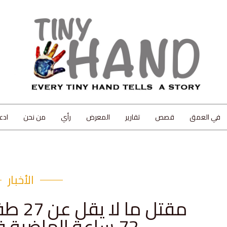
في العمق
قصص
تقارير
المعرض
رأي
من نحن
ادع
الأخبار
72 ساعة الماضية في أفغانستان