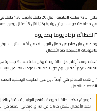
في محافظة خوست ؛ وفي ولاية بكتيا قتل 5 أطفال وجرح بحسب تقرير أخير أصدرته اليونيسيف.
“الفظائع تزداد يوما بعد يوم.
وجاء في بيان صادر عن ممثل اليونيسف في أفغانستان ، هيرفي
للانتهاكات الجسيمة ضد الأطفال
“هذه ليست أرقام. كل حالة وفاة وكل حالة معاناة جسدية ه
للغاية. كلهم ​​أطفال لهم حق. للحماية ، بموجب القانون الإنسان
“إن هذه الفظائع هي أيضاً دليل على الطبيعة الوحشية للعن
الضعفاء بالفعل.
“وفوق هذه الحالة المروعة ، تشعر اليونيسيف بقلق بالغ إزا
تجند الأطفال بشكل متزايد في النزاع. ويعاني العديد من ال