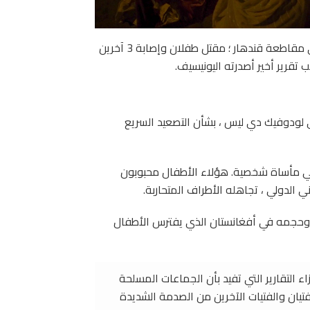
خلال الـ 72 ساعة الماضية ، قتل 20 طفلاً وأصيب 130 طفلاً في مقاطعة قندهار ؛ مقتل طفلان وإصابة 3 آخرين
 لودوفيك دي ليس ، بشأن التصعيد السريع
ي مأساة شخصية. هؤلاء الأطفال محبوبون
ي الدولي ، تجاهله الأطراف المتحاربة.
ف وحجمه في أفغانستان الذي يفترس الأطفال
ء التقارير التي تفيد بأن الجماعات المسلحة
فتيان والفتيات الآخرين من الصدمة الشديدة