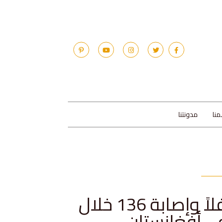
منا
مدونتنا
مقتل ما لا يقل عن 27 طفلاً وإصابة 136 خلال