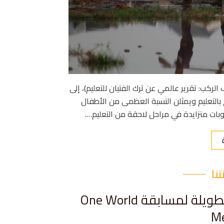
ركب: تقرير عالمي عن ترك الفتيان للتعليم)، إلى
اع بالتعليم ويمثلن النسبة العظمى من الأطفال
عوبات متزايدة في مراحل لاحقة من التعليم….
نا
اختيار منصة tinyhand في القائمة الطويلة لمسابقة One World
M