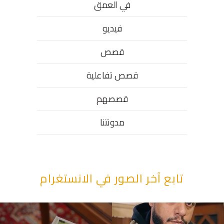
في العمق
فيديو
قصص
قصص تفاعلية
قصصهم
مدونتنا
تابع آخر الصور في الانستغرام
“وقت بيمرق العيد.. ببكي.” ف