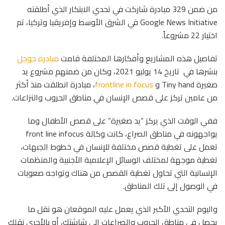
من ضمن 329 مبادرة شاركت في تحدي الابتكار الذي أطلقته
Google News Initiative في الشرق الأوسط وإفريقيا وتركيا، تم
اختيار 22 مشروعاً.
تفاصيل هذه المشاريع وأفكارها المختلفة قامت
مبادرة جوجل
بنشرها في تاريخ 14 يوليو 2021، وكان من ضمنهم مشروع يد
صغيرة Tiny hand و
frontline in focus
، مبادرة انطلقت منذ أكثر
من عامين تركز على قصص الإنسان في مناطق الحروب والنزاعات.
ففي الوقت الذي يركز “يد صغيرة” على قصص الأطفال وما
يواجهونه في مناطق الصراع، كانت وكالة front line infocus
تعمل على تغطية قصص مختلفة للإنسان في خطوط الجبهات،
تغطية موجهة لمختلف الوسائل الإعلامية الأجنبية والمنظمات
الإنسانية التي تحاول تغطية القصص من هناك وتواجه صعوبات
في الوصول إلى تلك المناطق.
واليوم التحدي الأكبر الذي يعمل عليه الموقعان هو نقل ما
يحصل في مناطق الحروب والصراعات إلى شاشتك، أو بالأحرى نقلك