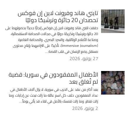
تايني هاند وفرونت لاين إن فوكس
تحصدان 20 جائزة وترشيحًا دوليًا
حققت تايني هاند وفرونت لاين إن فوكس إنجازًا جديدًا بحصولهما على
20 جائزة وترشيحًا وتكريمًا دوليًا في مجالات الصحافة الاستقصائية،
وصناعة الأفلام الوثائقية، والسرد البصري، والصحافة الغامرة
(Immersive Journalism)، تأكيدًا على التزامهما بإنتاج محتوى
مستقل يضع الإنسان في قلب القصة….
27 يوليو، 2026
الأطفال المفقودون في سوريا: قضية
لم تُغلق بعد
بعد أكثر من عقد على الحرب في سورية، لا يزال آلاف الأطفال في
عداد المفقودين، خلف كل اسم عائلة ما زالت تبحث عن إجابات، وما
زالت تنتظر، وما زالت تتمسك بالأمل في لقاء قد يأتي يوماً….
2 يونيو، 2026