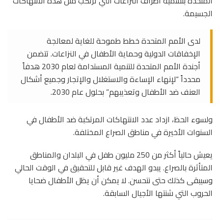
المتحدة بتسمية أطراف النزاعات التي ترتكب مثل هذه الانتهاكات
الجسيمة.
لدى الأمم المتحدة خطط طموحة للغاية لمعالجة
الإخفاقات الدولية وحماية الأطفال في النزاعات. تتضمن
أجندة الأمم المتحدة للتنمية المستدامة لعام 2030 هدفاً
محدداً “لإنهاء الإساءة والاستغلال والإتجار وجميع أشكال
العنف ضد الأطفال وتعذيبهم” بحلول عام 2030.
ولسوء الحظ، ازداد عدد الانتهاكات المرتكبة ضد الأطفال في
السنوات الأخيرة في مناطق الصراع المختلفة.
يعيش حالياً أكثر من 250 مليون طفل في البلدان والمناطق
المتأثرة بالصراع. يبدو الهدف غير قابل للتحقيق في الوقت الحالي
وسيبقى كذلك حتى نتحسن. لا يمكن أن يظل الأطفال ضحايا
الحروب التي شنتها الأجيال السابقة.