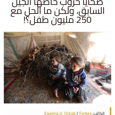
ضحايا حروب خاضها الجيل
السابق، ولكن ما الحل مع
250 مليون طفل؟!
الكاتب:
Forbes
/
Ewelina U. Ochab