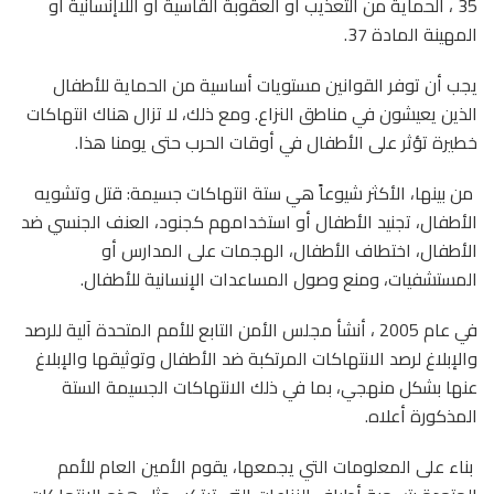
35 ، الحماية من التعذيب أو العقوبة القاسية أو اللاإنسانية أو
المهينة المادة 37.
يجب أن توفر القوانين مستويات أساسية من الحماية للأطفال
الذين يعيشون في مناطق النزاع. ومع ذلك، لا تزال هناك انتهاكات
خطيرة تؤثر على الأطفال في أوقات الحرب حتى يومنا هذا.
من بينها، الأكثر شيوعاً هي ستة انتهاكات جسيمة: قتل وتشويه
الأطفال، تجنيد الأطفال أو استخدامهم كجنود، العنف الجنسي ضد
الأطفال، اختطاف الأطفال، الهجمات على المدارس أو
المستشفيات، ومنع وصول المساعدات الإنسانية للأطفال.
في عام 2005 ، أنشأ مجلس الأمن التابع للأمم المتحدة آلية للرصد
والإبلاغ لرصد الانتهاكات المرتكبة ضد الأطفال وتوثيقها والإبلاغ
عنها بشكل منهجي، بما في ذلك الانتهاكات الجسيمة الستة
المذكورة أعلاه.
بناء على المعلومات التي يجمعها، يقوم الأمين العام للأمم