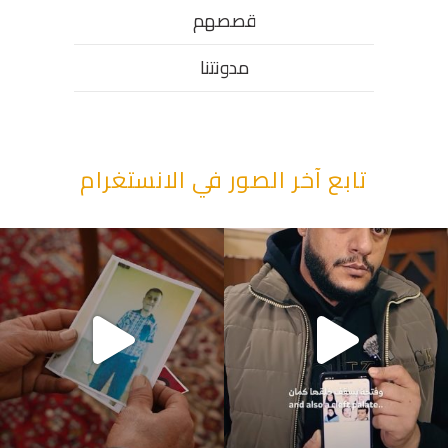
قصصهم
مدونتنا
تابع آخر الصور في الانستغرام
“وقت بيمرق العيد.. ببكي.” ف