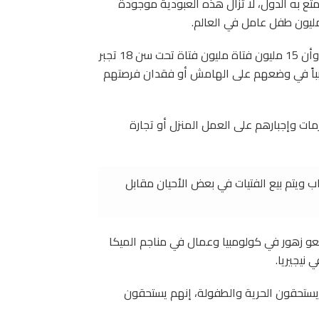
متع به الدول، لا تزال هذه العبودية موجودة
و59 مليون طفل في سن الدراسة الابتدائية هم خارج المدرسة، وأن 15 مليون فتاة مليون فتاة تحت سن 18 تجبر
بباً في وضعهم على الهامش أو فقدان فرصتهم
مات وإجبارهم على العمل المنزل أو تجارة
ب ويتم بيع الفتيات في بعض الأحيان مقابل
ئعو زهور في كولومبيا وعمال في مناجم الميكا
 نيجيريا.
 يستحقون الحرية والطفولة، إنهم يستحقون