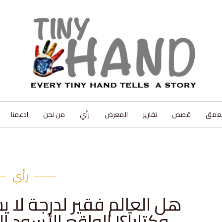
لعمق
قصص
تقارير
المعرض
رأي
من نحن
ادعمنا
رأي
هل العالم فقير لدرجة لا 
وكتاباً؟! الواقع الأسود 