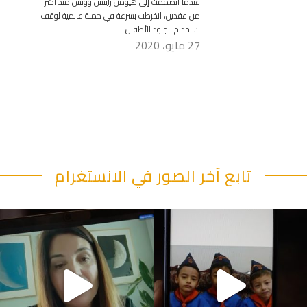
عندما انضممت إلى هيومن رايتس ووتش منذ أكثر
من عقدين، انخرطت بسرعة في حملة عالمية لوقف
استخدام الجنود الأطفال….
27 مايو، 2020
تابع آخر الصور في الانستغرام
"قصرنا كتير بحقهم" يقول أبو