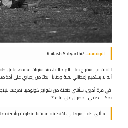
اليونيسيف
/Kailash Satyarthi
التقيت في سفوح جبال الهيمالايا، منذ سنوات عديدة، عامل طفل
أنه لا يستطيع إعطائي لعبة وكتاباً ، بدلاً من إجباري على أخذ 
في مرة أخرى، سألتني طفلة من شوارع كولومبيا تعرضت للإتجار
يمكن لطفلي الحصول على واحد؟”.
سألني طفل سوداني، اختطفته ميليشيا متطرفة وأجبرته عل