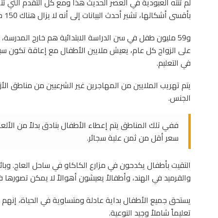
لم تنته العبودية في العصر الحديث هذا ومع كل التقدم التي تت
بأقسى أشكالها، تشير أحدث البيانات إلى أنه لا يزال هناك 150 مليون طفل عامل في العالم.
على الزواج كل عام، يعيش ملايين الأطفال مع إعاقة تكون س
في التعليم.
يتم تهريب الملايين من المهاجرين غير الشرعيين من مناطق الأز
الجنس.
ففي تلك المناطق يتم إعطاء الأطفال بنادق بدلاً من الألعا
سعر أقل من ثمن علبة سجائر.
التقيت بأطفال يكدحون في مزارع الكاكاو في ساحل العاج. وبا
والقرميد في الهند، وأطفالاً يعيشون أهوالاً لا يمكن تصورها في
يستحق جميع الأطفال بداية عادلة ومتساوية في الحياة، إنهم
تعليماً شاملاً وجيد النوعية.