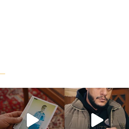
“وقت بيمرق العيد.. ببكي.” ف