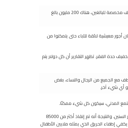
اليوم، بالنسبة لـ 150 مليون طفل (5-14 سنة) يؤدون وظائف مخصصة للبالغين، هناك 200 مليون بالغ
ن أجور معيشية لائقة للآباء حتى يتمكنوا من
يف حدة الفقر. تظهر التقارير أن كل دولار يتم
عاطف مع الجميع من الرجال والنساء، بغض
أو أي شيء آخر.
تمع المدني، سيكون كل شيء ممكنًا.
لقد قمت أنا وزملائي بتواضع بأداء دورنا – قطرة قطرة على مر السنين. والنتيجة أنه تم إنقاذ أكثر من 85000
كفي إطفاء الحريق الذي يمثله ملايين الأطفال