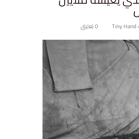
ل
Ti
0 تعليق