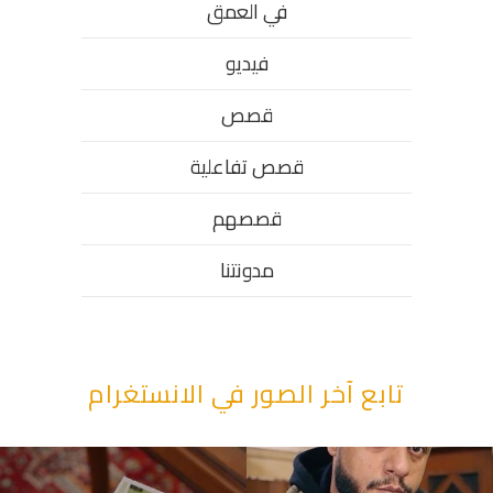
في العمق
فيديو
قصص
قصص تفاعلية
قصصهم
مدونتنا
تابع آخر الصور في الانستغرام
“وقت بيمرق العيد.. ببكي.” ف