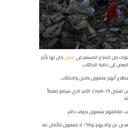
ات من الصراع المستعر في
اليمن
كان لها تأثير
بعض إلى حافة الاكتئاب.
اع أنهم يشعرون بالحزن والاكتئاب.
نشرت المنظمة النتائج التي توصلت إليها في حين تخشى البلاد من تفشي Covid-19، الأمر الذي سيضع ضغطاً
ة.
 مقابلتهم يشعرون بخوف دائم.
و52٪ من الأطفال يشعرون بعدم بالأمان أبدًا عندما يكونون بعيدين عن والديهم، و56٪ لا يشعرون بالأمان عند