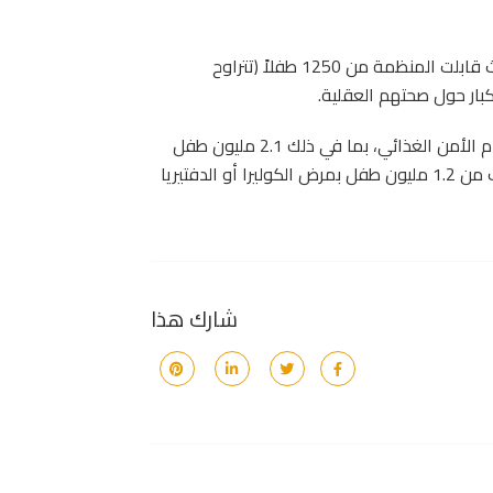
ويعتبر هذا أكبر مسح من نوعه منذ تصاعد النزاع في اليمن، حيث قابلت المنظمة من 1250 طفلاً (تتراوح
في جميع أنحاء البلاد، يعاني حوالي 10.3 مليون طفل من انعدام الأمن الغذائي، بما في ذلك 2.1 مليون طفل
يعانون من سوء التغذية الحاد، ونزح مليونا طفل. أصيب ما يقرب من 1.2 مليون طفل بمرض الكوليرا أو الدفتيريا
شارك هذا