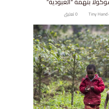
كولا بتهمة “العبودية”
Ti
0 تعليق