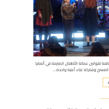
 39 عاماً، 3000 يورو لارتكابه مخالفة لقوانين عمالة الأطفال الصارمة في ألمانيا
 المسرح وشاركه غناء أغنية واحدة….