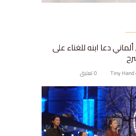
ماني دعا ابنه للغناء على
رح
Ti
0 تعليق