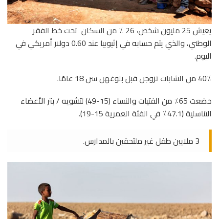
يعيش 25 مليون شخص، 26 ٪ من السكان تحت خط الفقر
الوطني، والذي يتم حسابه في إثيوبيا عند 0.60 دولار أمريكي في
اليوم.
40٪ من الشابات تزوجن قبل بلوغهن سن 18 عامًا.
خضعت 65٪ من الفتيات والنساء (15-49) لتشويه / بتر الأعضاء
التناسلية (47.1٪ في الفئة العمرية 15-19).
3 ملايين طفل غير ملتحقين بالمدارس.