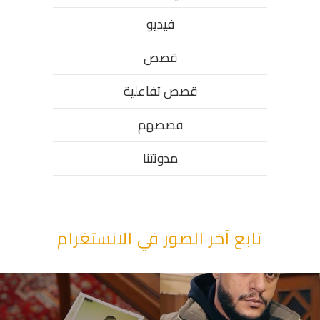
فيديو
قصص
قصص تفاعلية
قصصهم
مدونتنا
تابع آخر الصور في الانستغرام
“وقت بيمرق العيد.. ببكي.” ف