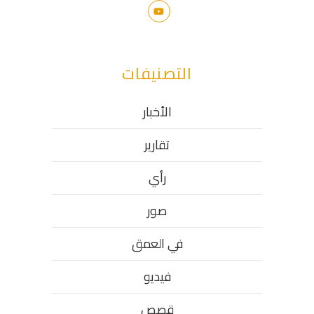
التصنيفات
الأخبار
تقارير
رأي
صور
في العمق
فيديو
قصص