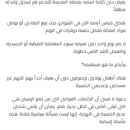
يعرف حتى كتابة اسمه، رفضته المدرسة لأنه لم يتم تسجيل ولادته
مطلقاً.
يقضي فراس أيامه الآن في الشوارع، حيث يبيع المناديل أو يوصل
مواد البقالة مقابل بضعة دولارات في اليوم.
لا يمر يوم واحد دون تعرضه لسوء المعاملة اللفظية أو الجسدية،
والتعرض لأشد الناس خطورة.
برأيكم ما هو مستقبله؟”.
هناك أطفال يولدون ويموتون دون أن يعرف أحداً بهم، لأنهم غير
مسجلين، وعديمي الجنسية
دعونا لا ننسى أن الكلمات، القوانين التي من صنع الإنسان هي
التي تبقي الناس في الظل. بجرة قلم، يمكن أن ينتمي شخص
عديم الجنسية في النهاية، إنها ليست مسألة سياسية فقط، هذه
مأساة إنسانية.