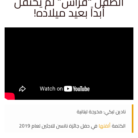
الطفل “فراس” لم يحتفل
أبداً بعيد ميلاده!
نادين لبكي: مخرجة لبنانية
الكلمة
ألقتها
في حفل جائزة نانسن للاجئين لعام 2019