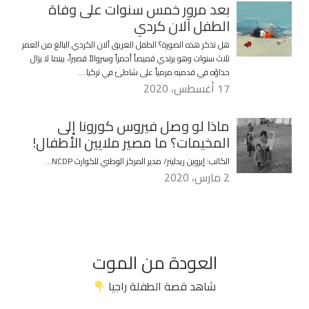
بعد مرور خمس سنوات على وفاة
الطفل آلان كردي
هل تذكر هذه الصورة؟ الطفل الغريق آلان الكردي البالغ من العمر
ثلاث سنوات وهو يرتدي قميصاً أحمراً وسروالاً قصيراً، بينما لا يزال
حذاؤه في قدميه مرمياً على شاطئ في تركيا….
17 أغسطس، 2020
ماذا لو وصل فيروس كورونا إلى
المخيمات؟ ما مصير ملايين الأطفال!
الكاتب: إيروين ريدلينر/ مدير المركز الوطني للكوارث NCDP…
2 مارس، 2020
العودة من الموت
شاهد قصة الطفلة راجيا