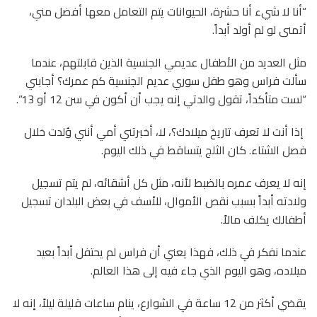
“أنا لا شيء أنا حشرة، الحيوانات يتم التعامل معها أفضل مني،
أتمنى لو لم أولد أبداً.
مثل العديد من الأطفال عديمي الجنسية الذين قابلتهم، عندما
سألت فراس وهو طفل سوري عديم الجنسية كم عمرك؟ أجابني
“لست متأكداً، تقول والدتي إنه يجب أن أكون في سن 12 أو 13”.
إذا أنت لا تعرف تاريخ ميلادك؟، لا، أخبرتني أمي أنني وُلدت خلال
فصل الشتاء. كان الثلج يتساقط في ذلك اليوم.
إنه لا يعرف عمره بالضبط لأنه، مثل كل أشقائه، لم يتم تسجيل
ولادته أبداً بسبب نقص الأموال، للأسف في بعض البلدان تسجيل
أطفالك يكلف مالاً.
عندما نفكر في ذلك، فهذا يعني أن فراس لم يحتفل أبداً بعيد
ميلاده، وهو اليوم الذي جاء فيه إلى هذا العالم.
يقضي أكثر من 12 ساعة في الشوارع، ينام ساعات قليلة ليلاً، إنه لا