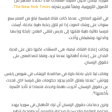
سوريا، ترفض الدول الغربية استعادة أبناء أعضاء التنظيم من
الأصول الأوروبية، وفقاً لتقرير نشرته
The New York Times
.
في الشهر الماضي، عندما كانت فتاة فرنسية تبلغ من العمر سبع
سنوات على وشك الموت إذا لم تتلق رعاية طبية عاجلة، أرسلت
فرنسا طائرة طبية نقلتها إلى باريس لتلقي العلاج، تاركة وراءها
والدتها، وشقيقان وأخت.
وكانت إعادة الفتاة، تيمية، هي الاستثناء، لكنها دليل على قدرة
البلدان على إعادة أطفالها عندما تريد، وفقا للمدافعين على
حقوق الإنسان.
وقالت ليتا تايلر، باحثة بارزة في مكافحة الإرهاب في هيومن رايتس
ووتش: “عندما يتعلق الأمر بردود حكومات مثل فرنسا التي تتحدث
عن حقوق الإنسان، أخرجت طفلة واحدة، فلماذا لا تأخذ الأسرة
بأكملها؟”.
وترى جماعات حقوق الإنسان أن ترك الأطفال في سوريا يهدد
صحتهم العقلية والجسدية ويخاطر بتلقينهم أيديولوجية تنظيم