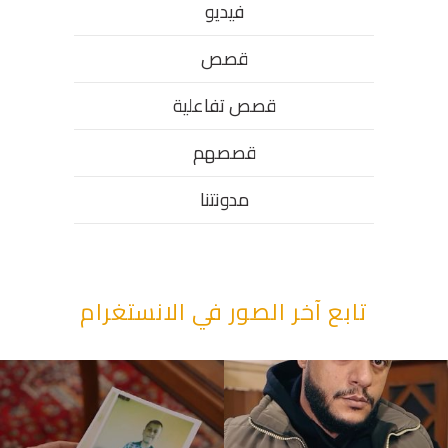
فيديو
قصص
قصص تفاعلية
قصصهم
مدونتنا
تابع آخر الصور في الانستغرام
“وقت بيمرق العيد.. ببكي.” ف