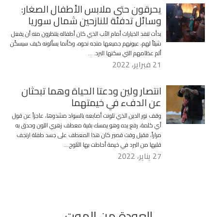
يحرقون حتى ملابس الأطفال الصغار:
وسائل تدفئة للنازحين شمال سوريا
بدأت تنفد الخيارات أمام الأب الذي كان أطفاله ينتظرون منه أن يفعل
شيئاً لهم، عيونهم جميعها متجه نحوه، وكأنما يسألونه كيف سيسكّن
ألم عظامهم التي سكنها البرد. …
21 فبراير، 2022
انتصار ولين ودعتا الحياة وهما تبحثان
عن الدفء في خيمتهما
وقف نور الدين الذي تلونت أصابعه بالسواد مشدوها، عاجزاً عن قول
أي كلمة، رفع يده وهو يمسك بقية معطف زهري اللون وحدق به
مراراً، فقبل وقت قصير كان هذا المعطف على جسد طفلة ارتجف
قلبها من البرد في خيمة أحاطت بها الثلوج….
27 يناير، 2022
العودة من الموت