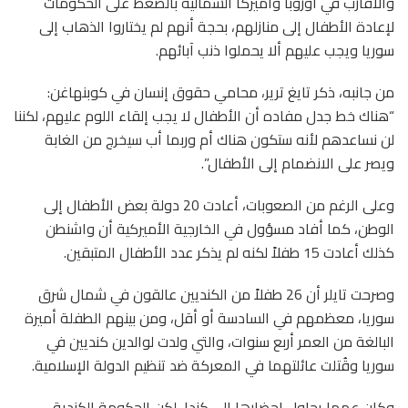
والأقارب في أوروبا وأميركا الشمالية بالضغط على الحكومات
لإعادة الأطفال إلى منازلهم، بحجة أنهم لم يختاروا الذهاب إلى
سوريا ويجب عليهم ألا يحملوا ذنب آبائهم.
من جانبه، ذكر تايغ ترير، محامي حقوق إنسان في كوبنهاغن:
“هناك خط جدل مفاده أن الأطفال لا يجب إلقاء اللوم عليهم، لكننا
لن نساعدهم لأنه ستكون هناك أم وربما أب سيخرج من الغابة
ويصر على الانضمام إلى الأطفال”.
وعلى الرغم من الصعوبات، أعادت 20 دولة بعض الأطفال إلى
الوطن، كما أفاد مسؤول في الخارجية الأميركية أن واشنطن
كذلك أعادت 15 طفلاً لكنه لم يذكر عدد الأطفال المتبقين.
وصرحت تايلر أن 26 طفلاً من الكنديين عالقون في شمال شرق
سوريا، معظمهم في السادسة أو أقل، ومن بينهم الطفلة أميرة
البالغة من العمر أربع سنوات، والتي ولدت لوالدين كنديين في
سوريا وقُتلت عائلتهما في المعركة ضد تنظيم الدولة الإسلامية.
وكان عمها يحاول إحضارها إلى كندا، لكن الحكومة الكندية