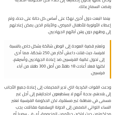
رفضت السماح بذلك.
بينما اتبعت دول أخرى نهجًا على أساس كل حالة على حدة، وتم
إعطاء الأولوية للأطفال المرضى، والأيتام الذين يمكن إعادتهم
إلى وطنهم دون رهن آبائهم الجهاديين.
وتعتبر قضية العودة إلى الوطن شائكة بشكل خاص بالنسبة
لفرنسا، حيث قتلت داعش أكثر من 250 شخصًا، مما أدى
إلى تحول غالبية الفرنسيين ضد إعادة الجهاديين وأسرهم،
لكنها فعلا أعادت 18 طفلاً من أصل 300 طفلا من آباء
فرنسيين.
ودعت القوات الكردية التي تدير المخيمات إلى إعادة جميع الأجانب
إلى بلادهم، بحجة أنهم لا يستطيعون احتجازهم إلى أجل غير
مسمى في منطقة غير مستقرة، لكن الحكومة الفرنسية تعتبر
النساء اللواتي انضممن إلى الدولة الإسلامية مقاتلات يجب
محاكمتهن حيث ارتكبن جرائمهن المزعومة، أي في سوريا أو