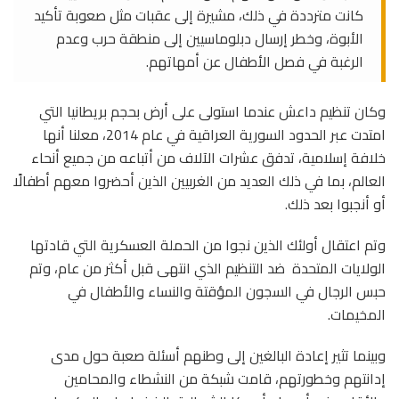
كانت مترددة في ذلك، مشيرة إلى عقبات مثل صعوبة تأكيد
الأبوة، وخطر إرسال دبلوماسيين إلى منطقة حرب وعدم
الرغبة في فصل الأطفال عن أمهاتهم.
وكان تنظيم داعش عندما استولى على أرض بحجم بريطانيا التي
امتدت عبر الحدود السورية العراقية في عام 2014، معلنا أنها
خلافة إسلامية، تدفق عشرات الآلاف من أتباعه من جميع أنحاء
العالم، بما في ذلك العديد من الغربيين الذين أحضروا معهم أطفالًا
أو أنجبوا بعد ذلك.
وتم اعتقال أولئك الذين نجوا من الحملة العسكرية التي قادتها
الولايات المتحدة ضد التنظيم الذي انتهى قبل أكثر من عام، وتم
حبس الرجال في السجون المؤقتة والنساء والأطفال في
المخيمات.
وبينما تثير إعادة البالغين إلى وطنهم أسئلة صعبة حول مدى
إدانتهم وخطورتهم، قامت شبكة من النشطاء والمحامين