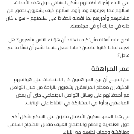
على الآباء إشراك أطفالهم بشكل استباقي حول هذه الأحداث،
اسألهم عما يعرفونه وما رأوه. اسألهم كيف يشعرون. تحقق من
مشاعرهم وأخبرهم بما تفعله للحفاظ على سلامتهم – سواء كان
ذلك في منزلك أو في مجتمعك.
اطرح عليه أسئلة مثل”كيف تعتقد أن هؤلاء الناس يشعرون؟ هل
تعرف لماذا كانوا غاضبين؟ ماذا تفعل عندما تشعر أن شيئًا ما غير
عادل؟.
عمر المراهقة
من المرجح أن يرى المراهقون كل الاحتجاجات على هواتفهم
الذكية، إن معظم المراهقين يشعرون بالراحة من خلال التواصل
مع أصدقائهم على وسائل التواصل الاجتماعي. حتى أن بعض
المراهقين بدأوا في المشاركة في النشاط على الإنترنت.
في هذا العمر، سيكون الأطفال قادرين على التفكير بشكل أكبر
حول العنصرية والظلم والاحتجاج العنيف مقابل الاحتجاج السلمي
ومناقشة وجهات نظرهم مع الآباء.