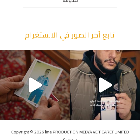
تابع آخر الصور في الانستغرام
“وقت بيمرق العيد.. ببكي.” ف
Copyright ©️ 2026 line PRODUCTION MEDYA VE TICARET LIMITED
ŞIRKETI