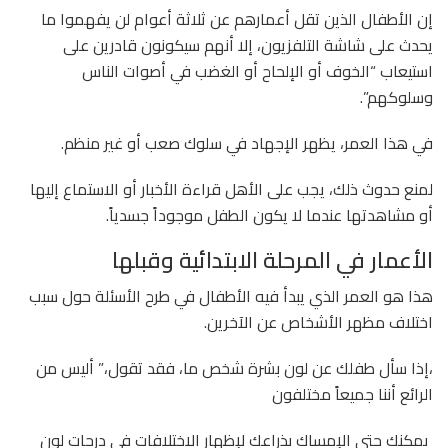
إن الأطفال الذين تقل أعمارهم عن ثلاثة أعوام لن يفهموا ما
يحدث على شاشة التلفزيون، إلا أنهم سيكونون قادرين على
استيعاب “الخوف أو الإلحاح أو الغضب في أصوات الناس
وسلوكهم”.
في هذا العمر، يظهر الإجهاد في سلوك صعب أو غير منظم.
لمنع حدوث ذلك، يجب على الأهل قراءة الأخبار أو الاستماع إليها
أو مشاهدتها عندما لا يكون الطفل موجوداً جسدياً.
الأعمار في المرحلة الابتدائية وقبلها
هذا هو العمر الذي يبدأ فيه الأطفال في طرح الأسئلة حول سبب
اختلاف مظهر الأشخاص عن الآخرين.
،إذا سأل طفلك عن لون بشرة شخص ما، فقد تقول،” أليس من
الرائع أننا جميعاً مختلفون
يمكنك حتى الإمساك بذراعك لإظهار الاختلافات في درجات لون