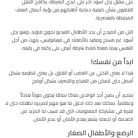
على مقتل رجل أسود آخر على أيدي الشرطة، يكافح الأهل
القلقون بشأن كيفية حماية أطفالهم من رؤية أعمال العنف
المرتبطة بالعنصرية.
الآن من المرجح أن يجد الأطفال الفيديو لجورج فلويد، وهو رجل
أسود غير مسلح ومقيد بالأصفاد في مينيابوليس، يلهث من أجل
التنفس بينما ضغط ضابط شرطة أبيض على ركبته في رقبته.
ابدأ من نفسك!
هذا لا يعني التخلي عن الغضب أو القلق، بل يعني تنظيمه بشكل
أفضل حتى تتمكن من التفكير والتصرف بشكل أوضح
بمجرد أن يصبح أحد الوالدين متاحًا تمامًا ليكون صوتاً هادئاً
وعقلانياً، يمكنك بعد ذلك تحليل ما هو مهم لتمريره لطفلك حتى لا
تفرط في مشاركة المعلومات التي قد تسبب له المزيد من
الصدمة أو تجعله يشعر بعدم الأمان أو عدم الأمان.
الرضع والأطفال الصغار