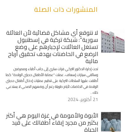
المنشورات ذات الصلة
لا نتوقع أي مشاكل قضائية لأن العائلة
سورية”: شبكة تركية في إسطنبول
تستغل العائلات لإجبارهم على وضع
الرضع في الحاضنات بهدف تحقيق أرباح
مالية
تحت إدارة الدكتور التركي فرات ساري إلى جانب أطباء وممرضين
وسائقي سيارات إسعاف، عملت “عصابة الأطفال حديثي الولادة” كما
أطلقت عليها السلطات التركية على تنظيم عمليات إدخال أطفال حديثي
الولادة في الحاضنات لأيام طويلة رغم أن وضعهم الصحي لا يستدعي
ذلك…
21 أكتوبر، 2024
الأبوة والأمومة في غزة اليوم هي أكثر
بكثير من مجرد إبقاء أطفالك على قيد
الحياة