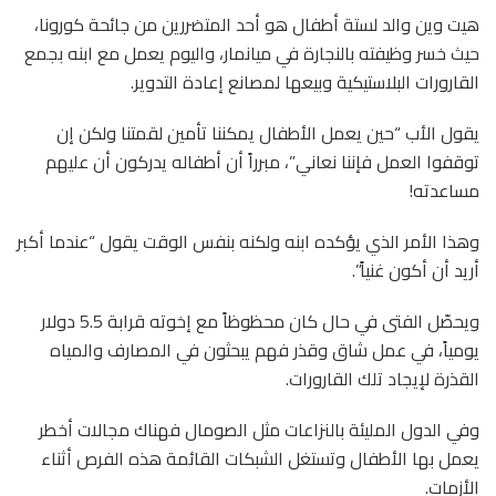
هيت وين والد لستة أطفال هو أحد المتضررين من جائحة كورونا،
حيث خسر وظيفته بالنجارة في ميانمار، واليوم يعمل مع ابنه بجمع
القارورات البلاستيكية وبيعها لمصانع إعادة التدوير.
يقول الأب “حين يعمل الأطفال يمكننا تأمين لقمتنا ولكن إن
توقفوا العمل فإننا نعاني”، مبرراً أن أطفاله يدركون أن عليهم
مساعدته!
وهذا الأمر الذي يؤكده ابنه ولكنه بنفس الوقت يقول “عندما أكبر
أريد أن أكون غنياً”.
ويحصّل الفتى في حال كان محظوظاً مع إخوته قرابة 5.5 دولار
يومياً، في عمل شاق وقذر فهم يبحثون في المصارف والمياه
القذرة لإيجاد تلك القارورات.
وفي الدول المليئة بالنزاعات مثل الصومال فهناك مجالات أخطر
يعمل بها الأطفال وتستغل الشبكات القائمة هذه الفرص أثناء
الأزمات.