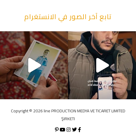
تابع آخر الصور في الانستغرام
“وقت بيمرق العيد.. ببكي.” ف
Copyright ©️ 2026 line PRODUCTION MEDYA VE TICARET LIMITED
ŞIRKETI