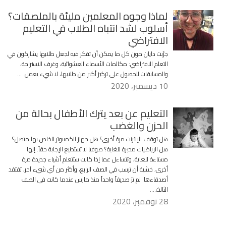
لماذا وجوه المعلمين مليئة بالملصقات؟
أسلوب لشد انتباه الطلاب في التعليم
الافتراضي
جرّبت دايان مون كل ما يمكن أن تفكر فيه لجعل طلابها يشاركون في
التعلم الافتراضي: مكالمات الأسماء العشوائية، وغرف الاستراحة،
والمسابقات للحصول على تركيز أكبر من طلابها، لا شيء يعمل. …
10 ديسمبر، 2020
التعليم عن بعد يترك الأطفال بحالة من
الحزن والغضب
هل توقف الإنترنت مرة أخرى؟ هل جهاز الكمبيوتر الخاص بها متصل؟
هل الرياضيات محيرة للغاية؟ صوفيا لا تستطيع الإجابة حقاً. إنها
مستاءة للغاية، وتتساءل عما إذا كانت ستتعلم أشياء جديدة مرة
أخرى، خشية أن ترسب في الصف الرابع، وأكثر من أي شيء آخر، تفتقد
أصدقاءها. لم ترَ صديقاً واحداً منذ مارس عندما كانت في الصف
الثالث….
28 نوفمبر، 2020