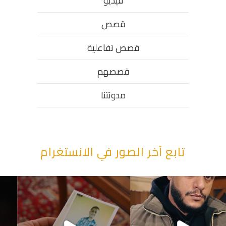
فيديو
قصص
قصص تفاعلية
قصصهم
مدونتنا
تابع آخر الصور في الانستغرام
“وقت بيمرق العيد.. ببكي.” ف