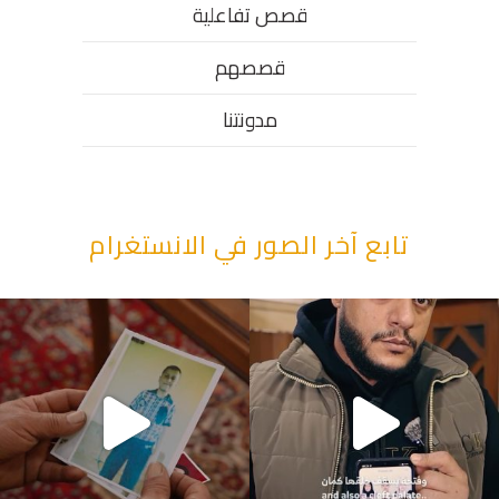
قصص تفاعلية
قصصهم
مدونتنا
تابع آخر الصور في الانستغرام
“وقت بيمرق العيد.. ببكي.” ف