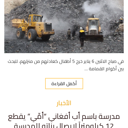
في صباح الاثنين 6 يناير خرج 5 أطفال كعادتهم من منزلهم، للبحث
بين أكوام القمامة …
أكمل القراءة
الأخبار
مدرسة باسم أب أفغاني “أمِّي” يقطع
12 كيلومتراً لإيصال بناته للمدرسة