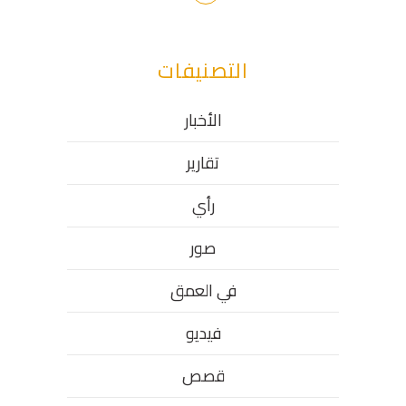
التصنيفات
الأخبار
تقارير
رأي
صور
في العمق
فيديو
قصص