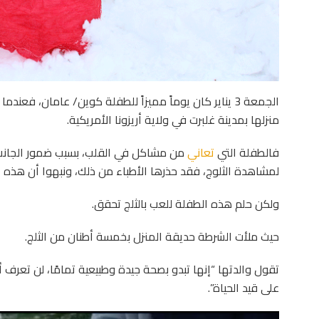
الجمعة 3 يناير كان يوماً مميزاً للطفلة كوين/ عامان، 
منزلها بمدينة غلبرت في ولاية أريزونا الأمريكية.
فالطفلة التي
تعاني
من مشاكل في القلب، بسبب ضمور الجانب ا
لمشاهدة الثلوج، فقد حذرها الأطباء من ذلك، ونبهوا أن هذه ا
ولكن حلم هذه الطفلة للعب بالثلج تحقق.
حيث ملأت الشرطة حديقة المنزل بخمسة أطنان من الثلج.
تقول والدتها “إنها تبدو بصحة جيدة وطبيعية تمامًا، لن تعرف أب
على قيد الحياة”.