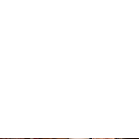
“وقت بيمرق العيد.. ببكي.” ف