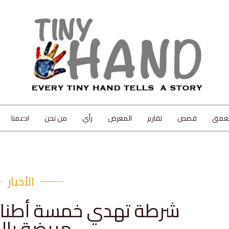
لعمق
قصص
تقارير
المعرض
رأي
من نحن
ادعمنا
الأخبار
شرطة تهدي خمسة أطنان 
مريضة بال