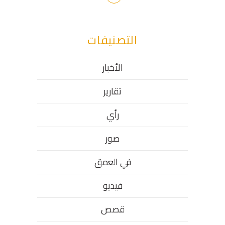
التصنيفات
الأخبار
تقارير
رأي
صور
في العمق
فيديو
قصص