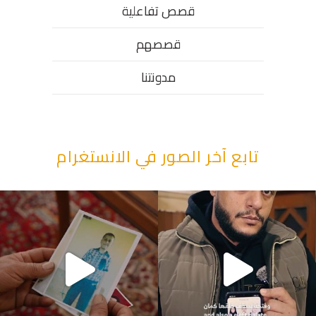
قصص تفاعلية
قصصهم
مدونتنا
تابع آخر الصور في الانستغرام
“وقت بيمرق العيد.. ببكي.” ف