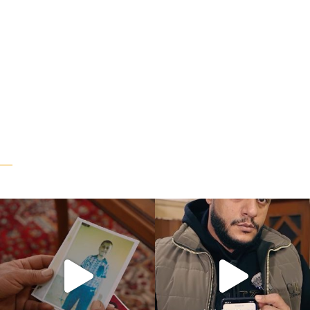
“وقت بيمرق العيد.. ببكي.” ف