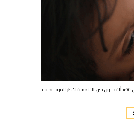
بعد سنوات من العنف، يعاني نصف السكان من الجوع، ويتعرّض 400 ألف دون سن الخامسة لخطر الموت بسبب