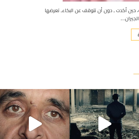
عمر 13 سنة، قلوب المغاربة، حين أكدت ـ دون أن تتوقف عن البكاءـ تعرضها
لجيران….