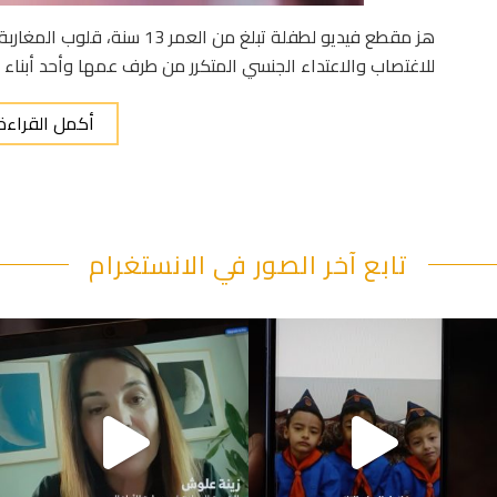
هز مقطع فيديو لطفلة تبلغ من ال
للاغتصاب والاعتداء الجنسي المتكرر من طرف عمها وأحد أبناء ا
أكمل القراءة
تابع آخر الصور في الانستغرام
"قصرنا كتير بحقهم" يقول أبو