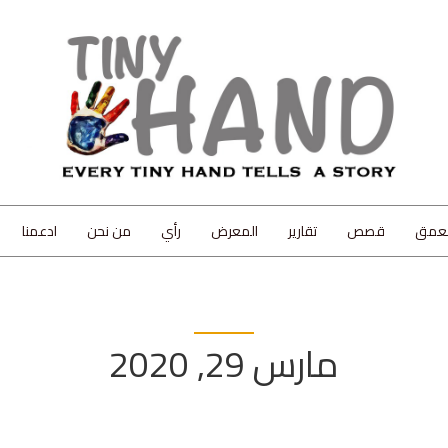
لعمق
قصص
تقارير
المعرض
رأي
من نحن
ادعمنا
مارس 29, 2020