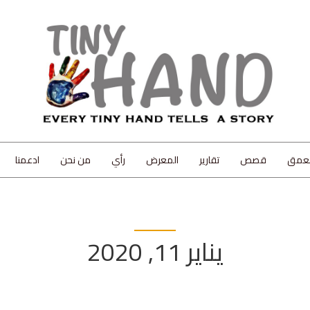
لعمق
قصص
تقارير
المعرض
رأي
من نحن
ادعمنا
يناير 11, 2020