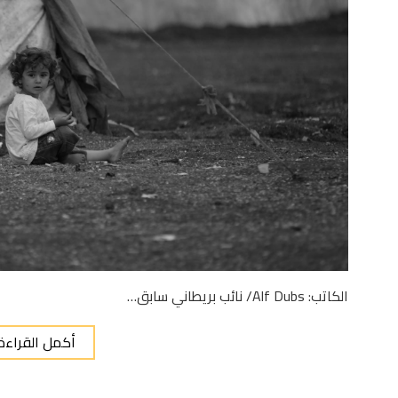
الكاتب: Alf Dubs/ نائب بريطاني سابق…
أكمل القراءة