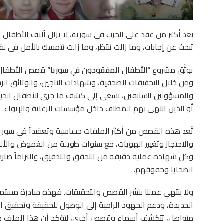
بعد أكثر من عقد على الحرب في سورية، لا يزال آلاف الأطفال
تبحث عن إجابات، وما زالت تنتظر، وما زالت تتمسك بالأمل في لقا
يوثّق مشروع
“الأطفال المفقودون في سوريا”
قصص الأطفال ال
ومن خلال التحقيقات الصحفية، وشهادات الناجين، والوثائق الر
والمسؤولين السابقين، نسعى إلى كشف ما جرى للأطفال الذين اخ
أو الذين انتهى بهم المطاف داخل مؤسسات الرعاية والإيواء.
تُعد هذه القصص من أكثر الملفات حساسية وتعقيداً في سوريا ا
والاحتجاز وتغيير الهويات، مع سنوات طويلة من الغموض والألم
وكل شهادة عملية دقيقة من التحقق والتدقيق، والتزاماً صارما
الضحايا وحقوقهم.
ولا ينتهي عملنا بنشر القصص والتحقيقات. فهذه مبادرة مستم
الجديدة، ودعم الجهود الرامية إلى الوصول للحقيقة وتحقيق 
متواصل، تتكشف أسماء وقصص أخرى، لتؤكد أن هذا الملف ما زا