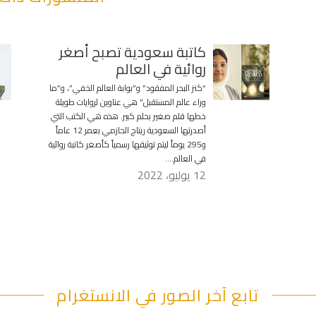
كاتبة سعودية تصبح أصغر
روائية في العالم
“كنز البحر المفقود” و”بوابة العالم الخفي”، و”ما
وراء عالم المستقبل” هي عناوين لروايات طويلة
خطها قلم صغير بحلم كبير. هذه هي الكتب التي
أصدرتها السعودية ريتاج الحازمي بعمر 12 عاماً
و295 يوماً ليتم توثيقها رسمياً كأصغر كاتبة روائية
في العالم….
12 يوليو، 2022
تابع آخر الصور في الانستغرام