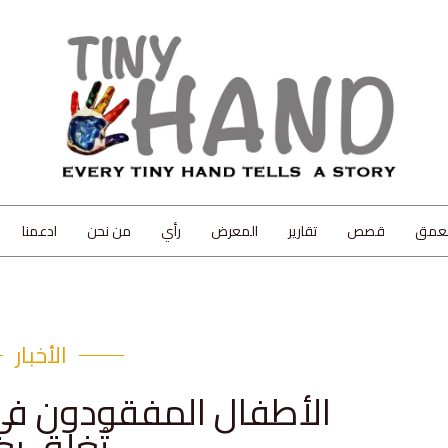
لعمق
قصص
تقارير
المعرض
رأي
من نحن
ادعمنا
الأخبار
الأطفال المفقودون في
تُغلق بع