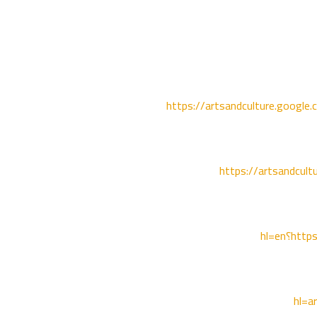
https://artsandculture.google
https://artsandcul
hl=en