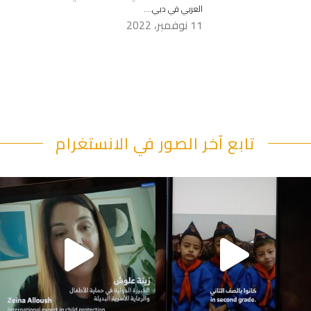
العربي في دبي….
11 نوفمبر، 2022
تابع آخر الصور في الانستغرام
"قصرنا كتير بحقهم" يقول أبو