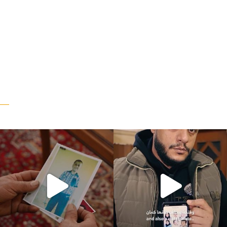
“وقت بيمرق العيد.. ببكي.” ف