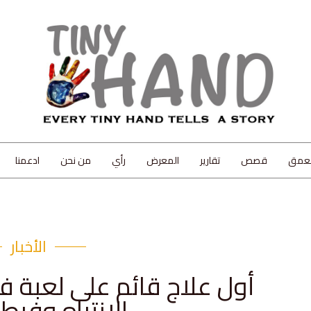
لعمق
قصص
تقارير
المعرض
رأي
من نحن
ادعمنا
الأخبار
أول علاج قائم على لعبة 
الانتباه وفرط