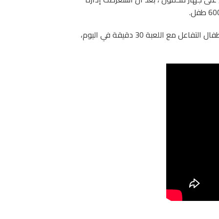
قالت Akili، الشركة التي أنشأت EndeavorRx ، أنه يجب على الأطفال التفاعل مع اللعبة 30 دقيقة في اليوم،