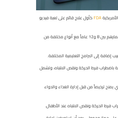
لأمريكية
FDA
كأول علاج قائم على لعبة فيديو
تستهدف اللعبة واسمها EndeavorRx الأطفال الذين تتراوح أعمارهم بين 8 و12 عاماً مع أنواع مختلفة من
يب إضافة إلى البرامج التعليمية المختلفة.
ا يقرب من 4 ملايين طفل تتراوح أعمارهم بين 6 و 11 سنة باضطراب فرط الحركة ونقص الانتباه، وتشمل
ي يمنح ترخيصاً من قبل إدارة الغذاء والدواء
 على جهاز محمول ، بعد أن استعرضت إدارة