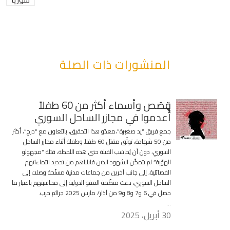
المنشورات ذات الصلة
قِصَص وأسماء أكثر من 60 طفلاً
أُعدموا في مجازر الساحل السوري
جمع فريق “يد صغيرة”،معدّو هذا التحقيق، بالتعاون مع “درج”، أكثر
من 50 شهادة، توثّق مقتل 60 طفلاً وطفلة أثناء مجازر الساحل
السوري، دون أن يُحاسَب القتلة حتى هذه اللحظة، قتلة “مجهولو
الهوّية” لم يتمكّن الشهود الذين قابلناهم من تحديد انتماءاتهم
الفصائلية، إلى جانب آخرين من جماعات مدنية مسلّحة وصلت إلى
الساحل السوري، دعت منظّمة العفو الدولية إلى محاسبتهم باعتبار ما
حصل في 6 و7 و8 و9 من آذار/ مارس 2025 جرائم حرب.
…
30 أبريل، 2025