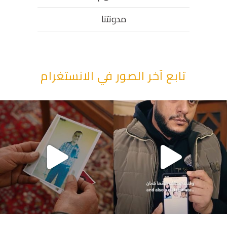
مدونتنا
تابع آخر الصور في الانستغرام
“وقت بيمرق العيد.. ببكي.” ف