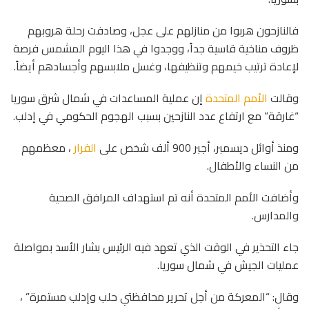
فالنازحون هربوا من منازلهم على عجل، وصادفت رحلة هروبهم
ظروف مناخية قاسية جداً، ووجدوا في هذا اليوم المشمس فرصة
لإعادة ترتيب خيمهم وتنظيفها، وغسل ملابسهم وأجسادهم أيضاً.
وقالت
الأمم المتحدة
إن عملية المساعدات في شمال شرق سوريا
“غارقة” مع ارتفاع عدد النازحين بسبب الهجوم الحكومي في إدلب.
ومنذ أوائل ديسمبر، أجبر 900 ألف شخص على
الفرار
، معظمهم
من النساء والأطفال.
وأضافت الأمم المتحدة أنه تم استهداف المرافق الصحية
والمدارس.
جاء التحذير في الوقت الذي تعهد فيه الرئيس بشار الأسد بمواصلة
عمليات الجيش في شمال سوريا.
وقال: “المعركة من أجل تحرير محافظتي حلب وإدلب مستمرة” ،