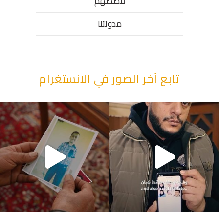
قصصهم
مدونتنا
تابع آخر الصور في الانستغرام
“وقت بيمرق العيد.. ببكي.” ف