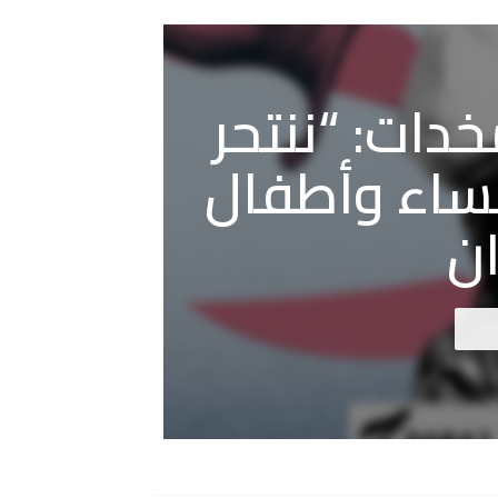
دات: “ننتحر
نساء وأطفال
ن