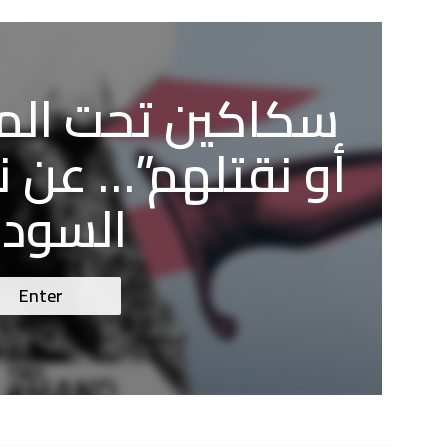
سكاكين تحت المخ
أو نقتلهم”… عن 
السودا
Enter