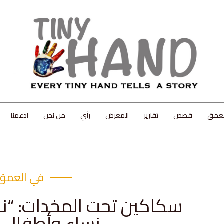
لعمق
قصص
تقارير
المعرض
رأي
من نحن
ادعمنا
في العمق
سكاكين تحت المخدات: “ننت
نساء وأطفال 