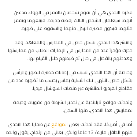
فكرة التحدي هي أن يقوم شخصان بالقفز في الهواء مدعين
أنهما سيعلمان الشخص الثالث رقصة جديدة، فيبتعهما ويقفز
مثلهما فيكون مصيره الركل منهما والسقوط على ظهره.
وانتشر هذا التحدي بشكل خاص في المدارس والمعاهد، وقد
حذرت مؤخراً عدد من المدارس في الإمارات الطلاب من ممارستها،
وهددتهم بالفصل في حال تم ضبطهم خلال القيام بها.
وخاصة أن هذا التحدي تسبب في إصابات خطيرة للظهر والرأس
بشكل خاص، لتنتهي تلك التسلية بمآس بحسب ما تظهره عدد من
مقاطع الفيديو المنتشرة عبر منصات السوشال ميديا.
وتحدثت مواقع تايلاندية عن تحذير الشرطة من عقوبات وخيمة
لممارسي هذا التحدي، منها السجن.
أما في أمريكا، فقد تحدثت بعض
المواقع
عن ضحايا هذا التحدي
منهم الطفل مارك/ 13 عاماً والذي يعاني من ارتجاج، يقول والده