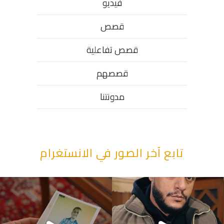
فيديو
قصص
قصص تفاعلية
قصصهم
مدونتنا
تابع آخر الصور في الانستغرام
“وقت بيمرق العيد.. ببكي.” ف