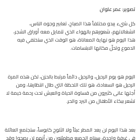
تصوير: عمر علوان
كل شيء يبدو مختلفاً هذا الصباح، تعابير وجوه الناس،
انشغالاتهم، شعورهم بالهواء الذي تتمايل معه أوراق الشجر،
هذا اليوم هو نهاية المعاناة، هو الوقت الذي ستختفي فيه
الدموع وتحلّ مكانها الابتسامات.
اليوم هو يوم الرحيل، والرحيل دائماً مرتبط بالحزن، لكن هذه المرة
الرحيل هو السعادة، هو تلك اللحظة التي طال انتظارها، ومن
أجلها عانى كثيرون من قساوة الحياة والعيش تحت رحمة خيمة لا
تشعر ببكاء الأطفال من البرد والحر.
بعد هذا اليوم لن يعد المطر عبئاً ولا الثلوج كابوساً، ستجتمع العائلة
في غرفة واحدة، سينام الجميع مطمئنون من أنهم لن يصحوا وقد