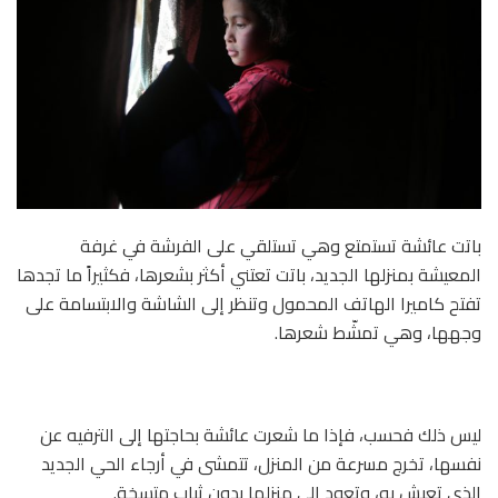
باتت عائشة تستمتع وهي تستلقي على الفرشة في غرفة
المعيشة بمنزلها الجديد، باتت تعتني أكثر بشعرها، فكثيراً ما تجدها
تفتح كاميرا الهاتف المحمول وتنظر إلى الشاشة والابتسامة على
وجهها، وهي تمشّط شعرها.
ليس ذلك فحسب، فإذا ما شعرت عائشة بحاجتها إلى الترفيه عن
نفسها، تخرج مسرعة من المنزل، تتمشى في أرجاء الحي الجديد
الذي تعيش به، وتعود إلى منزلها بدون ثياب متسخة.