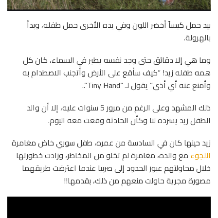
بيد حمل كيساً أخضر اللون وفي يده الأخرى حمل طفله، وبدأ
بالهرولة.
وما هي إلا دقائق حتى وجد نفسه يطير في السماء، كان كل
همه طفله زيد! “كيف سأقع على الأرض وأتجنب الاصطدام به
وأمنع عنه أي أذى” يقول لـ “Tiny Hand”..
ذلك المشهد وعلى الرغم من مرور 5 سنوات عليه، إلا أن والد
الطفل زيد يسرده لنا وكأن الحادثة وقعت معه اليوم.
زيد حينها كان في السادسة من عمره، طفل سوري خاض مغامرة
اللجوء
مع والده، مغامرة لم تخلو من المخاطر، وزادت خطورتها
خلال محاولتهم عبور الحدود إلى صربيا عندما اعترضت طريقهما
مصورة مجرية حاولت منعهم من ذلك، بقدمها!!