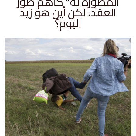
المصورة له” كأهم صور
العقد، لكن أين هو زيد
اليوم؟