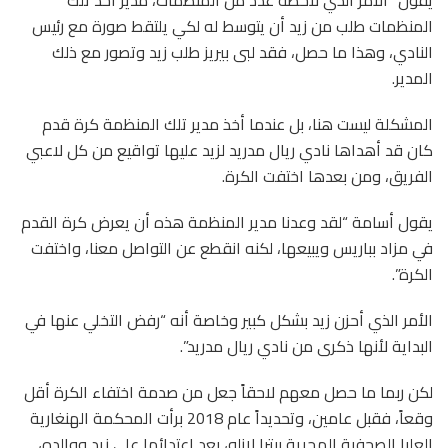
المنظمات طلب من زيد أن يتوسط له لكي يلتقط صورة مع رئيس
النادي، وهذا ما حصل، فقد لبى بيريز طلب زيد وتصور مع ذلك
المدير.
المشكلة ليست هنا، بل عندما أخذ مدير تلك المنظمة كرة قدم
كان قد أهداها نادي ريال مدريد لزيد عليها تواقيع من كل لاعبي
الفريق، ومن بعدها اختفت الكرة.
يقول أسامة “لقد وعدنا مدير المنظمة هذه أن يعرض كرة القدم
في مزاد بباريس ويبيعها، لكنه انقطع عن التواصل معنا، واختفت
الكرة”.
الأمر الذي أحزن زيد بشكل كبير وخاصة أنه “رفض التخلي عنها في
البداية لأنها ذكرى من نادي ريال مدريد”.
لكن ربما ما حصل معهم لاحقاً جعل من صدمة اختفاء الكرة أقل
وقعاً، فقبل عامين، وتحديداً عام 2018 برأت المحكمة الهنغارية
العليا الصحفية المجرية بيترا لازلو، بعد اعتدائها على زيد ووالده،