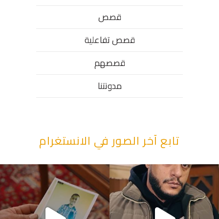
قصص
قصص تفاعلية
قصصهم
مدونتنا
تابع آخر الصور في الانستغرام
“وقت بيمرق العيد.. ببكي.” ف