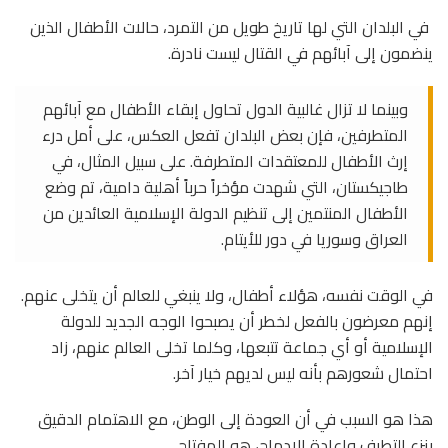
في البلدان التي لها تاريخ طويل من التمرد، حالات الأطفال الذين
ينضمون إلى آبائهم في القتال ليست نادرة.
وبينما لا تزال غالبية الدول تحاول إبقاء الأطفال مع آبائهم
المتطرفين، فإن بعض البلدان تفعل العكس، على أمل درء
إرث الأطفال للمعتقدات المتطرفة. على سبيل المثال، في
طاجيكستان، التي شهدت مؤخراً حرباً أهلية دامية، تم وضع
الأطفال المنتمين إلى تنظيم الدولة الإسلامية العائدين من
العراق وسوريا في دور للأيتام.
في الوقت نفسه، هؤلاء أطفال، ولا ينبغي للعالم أن يتخلى عنهم.
إنهم معرضون بالفعل لخطر أن يصبحوا الوجه الجديد للدولة
الإسلامية أو أي جماعة تتبعها، وكلما تخلى العالم عنهم، زاد
احتمال شعورهم بأنه ليس لديهم خيار آخر.
هذا هو السبب في أن العودة إلى الوطن، مع الاهتمام الدقيق
بنزع التطرف وإعادة الإدماج، هو المفتاح.