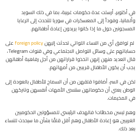
في أكتوبر، أرسلت عدة حكومات غربية، بما في ذلك السويد
وألمانيا، وفوداً إلى المعسكرات في سوريا للتحدث إلى الرعايا
المسجونين حول ما إذا كانوا يريدون إعادة أطفالهم.
لم توافق أي من النساء اللواتي تحدثت إليهن
foreign policy
على
حساباتهم على وسائل التواصل الاجتماعي وفي قنوات Telegram،
قال العديد منهن إنهن اتخذوا قراراتهن من أجل رفاهية أطفالهن
يجب أن يكون الأطفال قريبين من أمهاتهم.
لكن في السر، أضافوا قلقهن من أن السماح للأطفال بالعودة إلى
الوطن يعني أن حكوماتهن ستنسى الأمهات أنفسهن وتتركهن
في المخيمات.
وهم ليسن مخطئات! فالهدف الرئيسي للمسؤولين الحكوميين
الغربيين هو إعادة الأطفال وهم أقل قلقًا بشأن ما سيحدث للنساء
بعد ذلك.