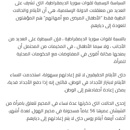
السياسة الرسمية لقوات سوريا الديمقراطية، التي تشرف على
العديد من معتقلات الدولة الإسلامية، هي أن الأيتام والحالات
الطبية فقط “الأطفال المرضى مع أمهاتهم” هم المؤهلون
للعودة إلى ديارهم.
بالنسبة لقوات سوريا الديمقراطية ، فإن السيطرة على العديد من
الأجانب ، ولا سيما الأطفال ، في المخيمات من المحتمل أن
يمنحها مكانة أقوى في المفاوضات مع الحكومات المحلية
للمرأة.
حتى الأيتام الحقيقيين لا تتم إعادتهم بسهولة، استخدمت النساء
الأيتام لابتزاز الأجداد في الوطن، قائلين إنه إذا دفع الأجداد فدية،
يمكن إعادة أحفادهم إلى الوطن.
إحدى الحالات التي ذكرتها عدة نساء في المخيم تتعلق بامرأة من
الشيشان عمرها 56 عاماً مسجونة في مخيم الهول. لعدة أشهر،
أخفت أربعة أيتام روس حتى لا يتم إعادتهم إلى ديارهم.