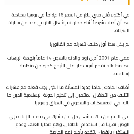
في أكتوبر قُتل صبي يبلغ من العمر 16 عdاماً في روسيا برصاصة
بعد أن أصاب شرطياً أثناء محاولته إشعال النار في عدد من سيارات
الشرطة.
لم يكن هذا أول خلاف لأسرته مع القانون!
ففي عام 2001 أدين زوج والدته بالسجن 14 عاماً بتهمة الإرهاب
بعد محاولته تفجير أنبوب غاز، على الأرجح كجزء من منظمة
إسلامية.
أضاف الحادث إلحاحاً جديداً لمسألة ما الذي يجب فعله مع عشرات
الآلاف من الأطفال المنتمين إلى تنظيم الدولة الإسلامية الذين ما
زالوا في المعسكرات والسجون في العراق وسوريا.
على الرغم من ذلك، ينشغل كل من يشارك في قضايا الإعادة إلى
الوطن تقريباً في استخدام الأطفال، وهم ضحايا العنف وعدم
الاستقرار بالفعل، للتقدم بأجنداتهم الخاصة.