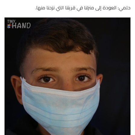
حلمي: العودة إلى منزلنا في قريتنا التي نزحنا منها.