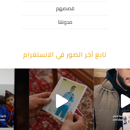
قصصهم
مدونتنا
تابع آخر الصور في الانستغرام
“وقت بيمرق العيد.. ببكي.” ف