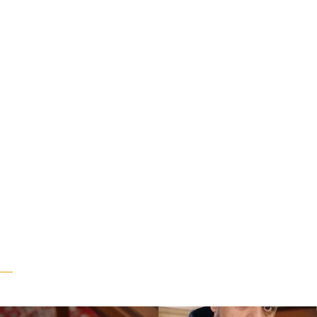
“وقت بيمرق العيد.. ببكي.” ف