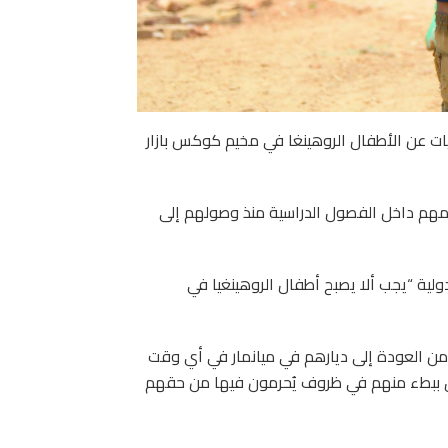
صائيات عن الأطفال الروهينغا في مخيم كوكس بازار
امهم داخل الفصول الدراسية منذ وصولهم إلى
ة “يجب ألا يصبح أطفال الروهينغيا في
من العودة إلى ديارهم في ميانمار في أي وقت
ق ببطء منهم في ظروف يُحرمون فيها من حقهم