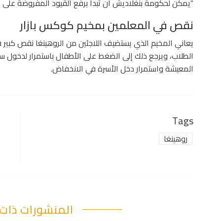
“يمكن لحكومة بنغلاديش أن تبدأ برفع القيود المفروضة على تعل
نقص في المعلمين بمخيم كوكس بازار
يعاني المخيم الذي يستضيف اللاجئين من الروهينغا نقص كبير 
الطلاب، ويرجع ذلك إلى الضغط على الأطفال باستمرار لدخول س
المعيشة واستمرار دخل الأسرة في الانخفاض.
Tags
روهينغا
المنشورات ذات 