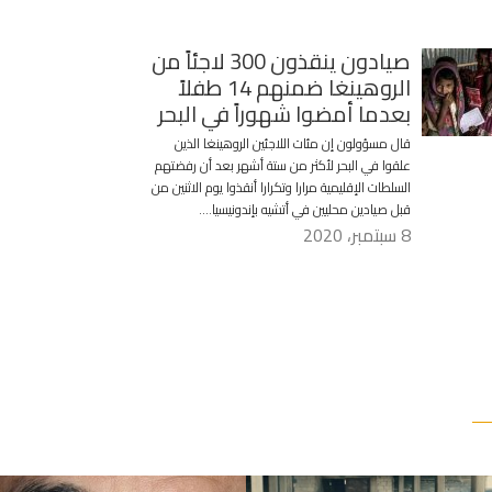
صيادون ينقذون 300 لاجئاً من
الروهينغا ضمنهم 14 طفلاً
بعدما أمضوا شهوراً في البحر
قال مسؤولون إن مئات اللاجئين الروهينغا الذين
علقوا في البحر لأكثر من ستة أشهر بعد أن رفضتهم
السلطات الإقليمية مرارا وتكرارا أنقذوا يوم الاثنين من
قبل صيادين محليين في أتشيه بإندونيسيا….
8 سبتمبر، 2020