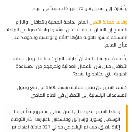
وأشارت إلى تسجيل نحو 70 انتهاكاَ جسيماً في اليوم.
وقالت ممثلة الأمين
العام الخاصة المعنية بالأطفال والنزاع
المسلح إن الفتيان والفتيات الذين استُغلوا واستخدموا في النزاعات
المسلحة عاشوا طفولة ملؤها “الألم والوحشية والخوف” على
مرأى العالم.
وأضافت فيرجينيا غامبا، أن أطراف النزاع “غالبا ما تهمل حماية
الأطفال خلال شن الأعمال العدائية وتحرمهم من المساعدة
الحيوية التي يحتاجونها بشدة”.
كشف التقرير عن قفزة مفاجئة بنسبة 400% في منع وصول
المساعدات الإنسانية إلى الأطفال في العام الماضي.
وسلط التقرير الضوء على اليمن ومالي وجمهورية أفريقيا
الوسطى وسوريا وإسرائيل وفلسطين باعتبارها أكثر الأوضاع
إثارة للقلق، حيث تم الإبلاغ عن حوالي 927 حادثة اعتداء تم