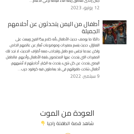
جبال إحدى مناطق ريمة أثناء قيامه برعي الأغنام….
12 يونيو، 2023
أطفال من اليمن يتحدثون عن أحلامهم
الجميلة
دائمًا ما يوصف حديث الأطفال بأنه كلام يبثُّ الفرح ويبعث على
التفاؤل، حديث يتسم بمفردات وموضوعات تُعبّر عن عالمهم الخاص.
ولكن عندما تجلس مع طفل وتتجاذب معه أطراف الحديث، لا تجد تلك
المفردات التي يتحدث عنها المختصون بلغة الأطفال وأدبهم، فالطفل
اليمني يتحدث عن كل شيء يتحدث به الكِبار، أحاديثهم لا تُشبههم،
أطفال شاخت طفولتهم في بلد يعاملون فيه كوقود حرب….
9 سبتمبر، 2022
العودة من الموت
شاهد قصة الطفلة راجيا