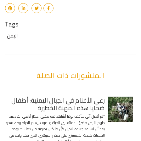
Tags
اليمن
المنشورات ذات الصلة
رعي الأغنام في الجبال اليمنية: أطفال
ضحايا هذه المهنة الخطيرة
“لم أتخيل أنّي سأقف يومًا أشاهد فيه طفلي، عكاز أيامي القادمة،
طريحَ الأرض مضرجًا بدمائه، بين الحياة والموت، يغادر الحياة ببطء شديد
بعد أن استنفد جسده النحيل كلَّ ما كان يحتويه من دماء!”؛ بهذه
الكلمات يتحدث الخمسيني علي صغير المرهبي، الذي فقد ولده في