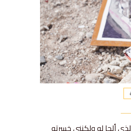
لذي ألجا له ولكنني خسرته