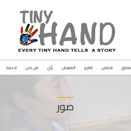
لعمق
قصص
تقارير
المعرض
رأي
من نحن
ادعمنا
صور