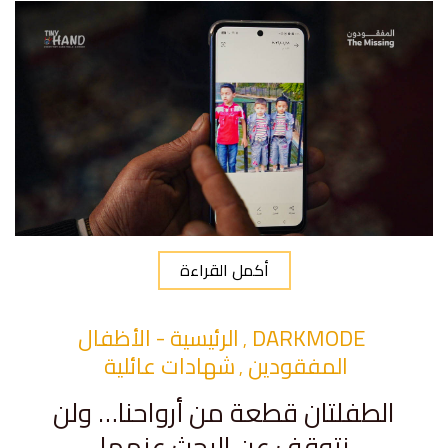
أكمل القراءة
DARKMODE
الرئيسية - الأظفال
,
المفقودين
شهادات عائلية
,
الطفلتان قطعة من أرواحنا… ولن
نتوقف عن البحث عنهما