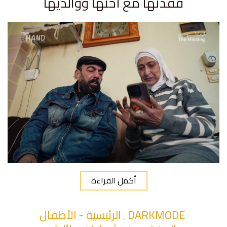
فقدتها مع أختها ووالديها
أكمل القراءة
DARKMODE
الرئيسية - الأظفال
,