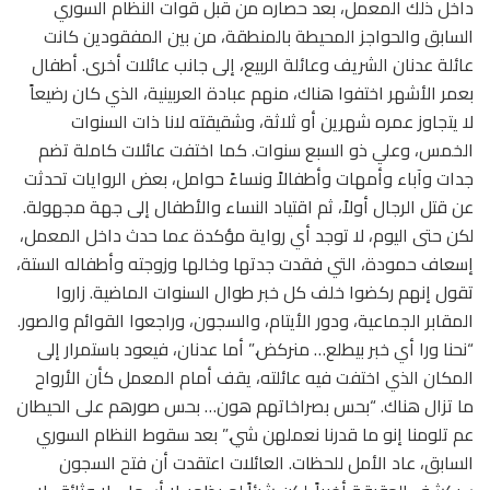
داخل ذلك المعمل، بعد حصاره من قبل قوات النظام السوري
السابق والحواجز المحيطة بالمنطقة، من بين المفقودين كانت
عائلة عدنان الشريف وعائلة الربيع، إلى جانب عائلات أخرى. أطفال
بعمر الأشهر اختفوا هناك، منهم عبادة العربينية، الذي كان رضيعاً
لا يتجاوز عمره شهرين أو ثلاثة، وشقيقته لانا ذات السنوات
الخمس، وعلي ذو السبع سنوات. كما اختفت عائلات كاملة تضم
جدات وآباء وأمهات وأطفالاً ونساءً حوامل، بعض الروايات تحدثت
عن قتل الرجال أولاً، ثم اقتياد النساء والأطفال إلى جهة مجهولة.
لكن حتى اليوم، لا توجد أي رواية مؤكدة عما حدث داخل المعمل،
إسعاف حمودة، التي فقدت جدتها وخالها وزوجته وأطفاله الستة،
تقول إنهم ركضوا خلف كل خبر طوال السنوات الماضية. زاروا
المقابر الجماعية، ودور الأيتام، والسجون، وراجعوا القوائم والصور.
“نحنا ورا أي خبر بيطلع… منركض.” أما عدنان، فيعود باستمرار إلى
المكان الذي اختفت فيه عائلته، يقف أمام المعمل كأن الأرواح
ما تزال هناك. “بحس بصراخاتهم هون… بحس صورهم على الحيطان
عم تلومنا إنو ما قدرنا نعملهن شي.” بعد سقوط النظام السوري
السابق، عاد الأمل للحظات. العائلات اعتقدت أن فتح السجون