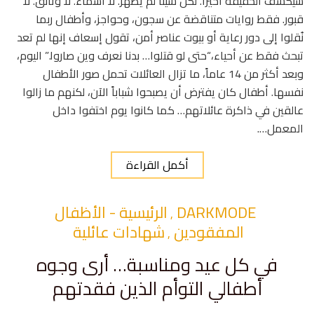
سيكشف الحقيقة أخيراً. لكن شيئاً لم يظهر. لا أسماء. لا وثائق. لا
قبور. فقط روايات متناقضة عن سجون، وحواجز، وأطفال ربما
نُقلوا إلى دور رعاية أو بيوت عناصر أمن، تقول إسعاف إنها لم تعد
تبحث فقط عن أحياء،“حتى لو قتلوا… بدنا نعرف وين صاروا.” اليوم،
وبعد أكثر من 14 عاماً، ما تزال العائلات تحمل صور الأطفال
نفسها. أطفال كان يفترض أن يصبحوا شباباً الآن، لكنهم ما زالوا
عالقين في ذاكرة عائلاتهم… كما كانوا يوم اختفوا داخل
المعمل….
أكمل القراءة
DARKMODE
الرئيسية - الأظفال
,
المفقودين
شهادات عائلية
,
في كل عيد ومناسبة… أرى وجوه
أطفالي التوأم الذين فقدتهم