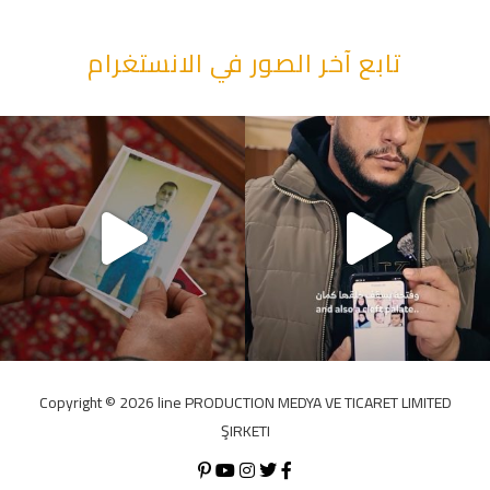
تابع آخر الصور في الانستغرام
“وقت بيمرق العيد.. ببكي.” ف
Copyright ©️ 2026 line PRODUCTION MEDYA VE TICARET LIMITED
ŞIRKETI