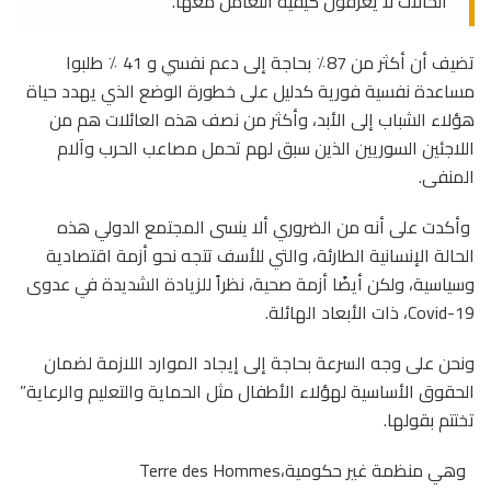
الحالات لا يعرفون كيفية التعامل معها.
تضيف أن أكثر من 87٪ بحاجة إلى دعم نفسي و 41 ٪ طلبوا
مساعدة نفسية فورية كدليل على خطورة الوضع الذي يهدد حياة
هؤلاء الشباب إلى الأبد، وأكثر من نصف هذه العائلات هم من
اللاجئين السوريين الذين سبق لهم تحمل مصاعب الحرب وآلام
المنفى.
وأكدت على أنه من الضروري ألا ينسى المجتمع الدولي هذه
الحالة الإنسانية الطارئة، والتي للأسف تتجه نحو أزمة اقتصادية
وسياسية، ولكن أيضًا أزمة صحية، نظراً للزيادة الشديدة في عدوى
Covid-19، ذات الأبعاد الهائلة.
ونحن على وجه السرعة بحاجة إلى إيجاد الموارد اللازمة لضمان
الحقوق الأساسية لهؤلاء الأطفال مثل الحماية والتعليم والرعاية”
تختتم بقولها.
وهي منظمة غير حكومية،Terre des Hommes