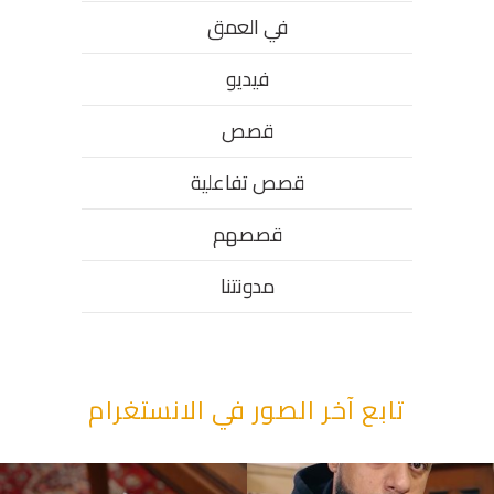
في العمق
فيديو
قصص
قصص تفاعلية
قصصهم
مدونتنا
تابع آخر الصور في الانستغرام
“وقت بيمرق العيد.. ببكي.” ف