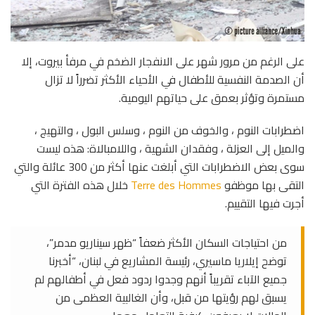
على الرغم من مرور شهر على الانفجار الضخم في مرفأ بيروت، إلا
أن الصدمة النفسية للأطفال في الأحياء الأكثر تضرراً لا تزال
مستمرة وتؤثر بعمق على حياتهم اليومية.
اضطرابات النوم ، والخوف من النوم ، وسلس البول ، والتهيج ،
والميل إلى العزلة ، وفقدان الشهية ، واللامبالاة: هذه ليست
سوى بعض الاضطرابات التي أبلغت عنها أكثر من 300 عائلة والتي
التقى بها موظفو
Terre des Hommes
خلال هذه الفترة التي
أجرت فيها التقييم.
من احتياجات السكان الأكثر ضعفاً “ظهر سيناريو مدمر”،
توضح إيلاريا ماسيري، رئيسة المشاريع في لبنان، “أخبرنا
جميع الآباء تقريباً أنهم وجدوا ردود فعل في أطفالهم لم
يسبق لهم رؤيتها من قبل، وأن الغالبية العظمى من