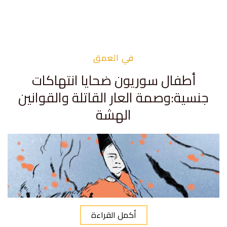
في العمق
أطفال سوريون ضحايا انتهاكات
جنسية:وصمة العار القاتلة والقوانين
الهشة
أكمل القراءة