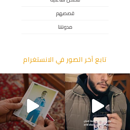
قصصهم
مدونتنا
تابع آخر الصور في الانستغرام
“وقت بيمرق العيد.. ببكي.” ف