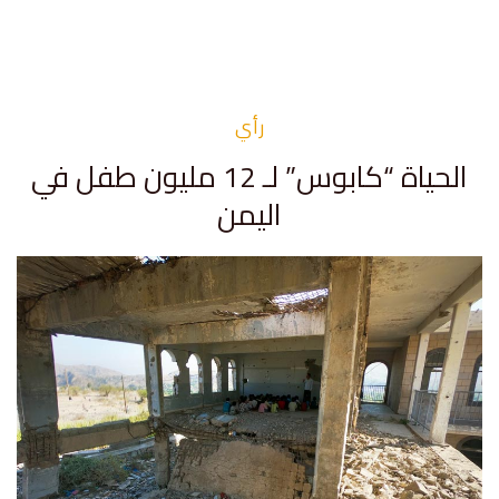
رأي
الحياة “كابوس” لـ 12 مليون طفل في
اليمن