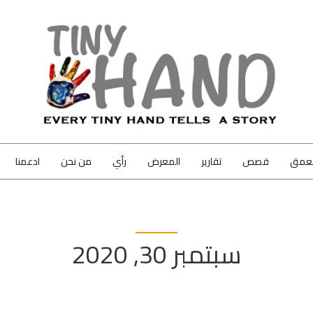
لعمق
قصص
تقارير
المعرض
رأي
من نحن
ادعمنا
سبتمبر 30, 2020