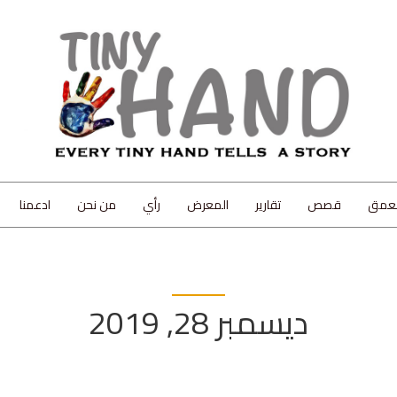
لعمق
قصص
تقارير
المعرض
رأي
من نحن
ادعمنا
ديسمبر 28, 2019