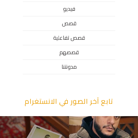
فيديو
قصص
قصص تفاعلية
قصصهم
مدونتنا
تابع آخر الصور في الانستغرام
“وقت بيمرق العيد.. ببكي.” ف