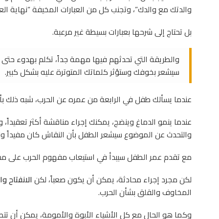
والدتك مع والدك”، وتجنب كل من العبارات المخيفة “نهاية العال
بل تحتاج إلى شرحها بعبارات بسيطة غير مرعبة.
والطريقة التي تحدثهم فيها مهمة جداً، تكلم بهدوء حتى إن
سيشعر بخوفك وستؤثر كلماتك المتوترة عليه بشكل كبير.
عندما يسألك طفل في الرابعة من عمره عن الحرب، شبه ذلك بأح
عندما ينمو الدماغ وينضج، يمكنك إجراء مناقشة أكثر تعقيداً،
والتحدث عن الموضوع سيشعر الطفل بأن النقاش كان مفيداً ولي
مع تقدم عمر الطفل سيبدأ في استيعاب مفهوم الحرب على م
لكن مجرد إجراء محادثة، يمكن أن يكون صعباً، لكن
الانفتاح و
المخاوف والقلق بشأن الحرب.
وكما هو الحال مع كل الأشياء الأبوة والأمومة، يمكن أن تتطو