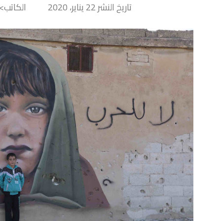
تاريخ النشر 22 يناير، 2020
الكاتب> iny Hand