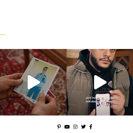
“وقت بيمرق العيد.. ببكي.” ف