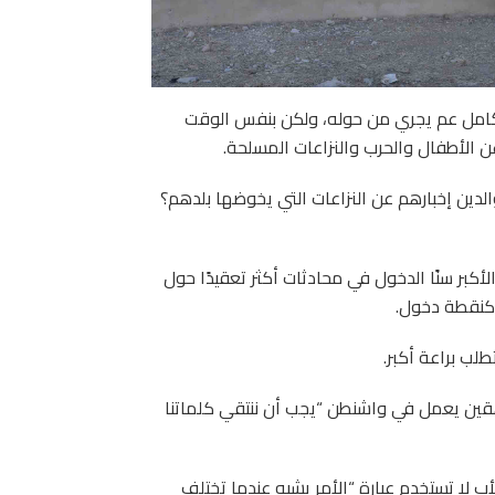
امل عم يجري من حوله، ولكن بنفس الوقت
ن الأطفال والحرب والنزاعات المسلحة.
دين إخبارهم عن النزاعات التي يخوضها بلدهم؟
بر سنًا الدخول في محادثات أكثر تعقيدًا حول
ة كنقطة دخول.
قين يعمل في واشنطن “يجب أن ننتقي كلماتنا
أب لا تستخدم عبارة “الأمر يشبه عندما تختلف