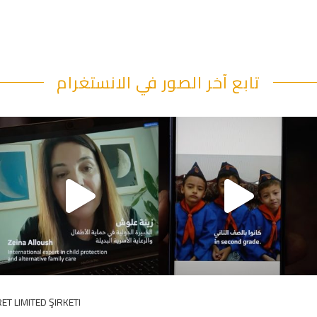
تابع آخر الصور في الانستغرام
"قصرنا كتير بحقهم" يقول أبو
ET LIMITED ŞIRKETI