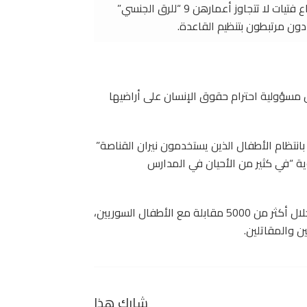
قام المتطرفون من تنظيم الدولة الإسلامية المتشدّد بإخضاع فتيات لا تتجاوز أعمارهن 9 “للرق الجنسي”
ددون مرتبطون بتنظيم القاعدة.
ل مسؤولية احترام حقوق الإنسان على أراضيها
انتظام الأطفال الذين يستخدمون نيران القناصة”
وية “في كثير من الأحيان في المدارس
حلل المحققون الفترة من سبتمبر 2011 إلى أكتوبر 2019 من خلال أكثر من 5000 مقابلة مع الأطفال السوريين،
ن والمقاتلين.
شارك هذا