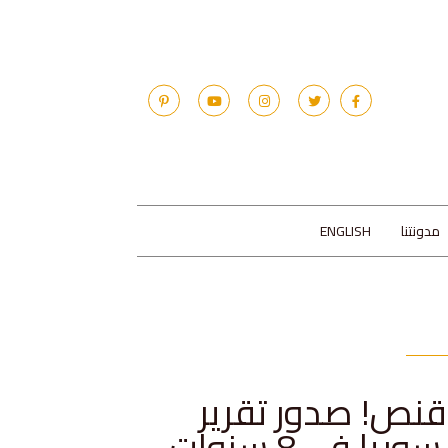
مدونتنا
ENGLISH
قنص! صدور تقرير
 في 8 سنوات