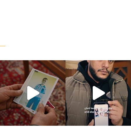
“وقت بيمرق العيد.. ببكي.” ف