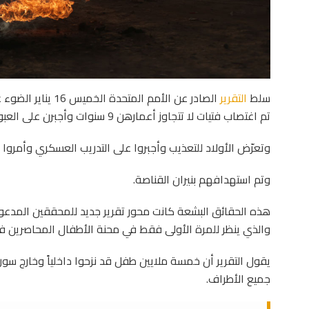
سلط
التقرير
الصادر عن الأمم الم
تم اغتصاب فتيات لا تتجاوز أعمارهن 9 سنوات وأجبرن على العبودية الجنسية.
وتعرّض الأولاد للتعذيب وأجبروا على التدريب العسكري وأمروا 
وتم استهدافهم بنيران القناصة.
هذه الحقائق البشعة كانت محور تقرير جديد للمحققين المدعو
والذي ينظر للمرة الأولى فقط في محنة الأطفال المحاصرين في
يقول التقرير أن خمسة ملايين طفل قد نزحوا داخلياً وخارج سور
جميع الأطراف.