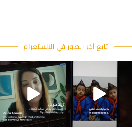
تابع آخر الصور في الانستغرام
"قصرنا كتير بحقهم" يقول أبو