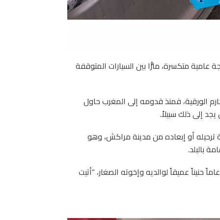
جة عامية متكسرة، مارًّا بين السيارات المتوقفة
حارم الورقية، فمنذ قدومه إلى المغرب حاول
جد إلى ذلك سبيلاً.
جساً، حيث رفض الحديث لـ “Tiny Hand”، مخافة ترحيله أو إبعاده من مدينة مراكش، وهو
ة بالبلد.
د تطمينات عديدة بعدم كشف هويته، أبدى اليافع ذو الـ 17 عاماً حنيناً عميقاً لوالديه وإخوته الصغار، “أتيت