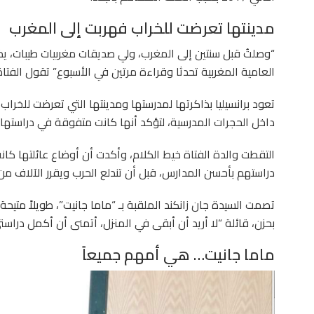
مدينتها تعرضت للخراب فهربت إلى المغرب
“وصلتُ قبل سنتين إلى المغرب، ولي صديقات مغربيات طيبات، يذ
العامية المغربية تحدثا وقراءة مرتين في الأسبوع” تقول الفتاة ذات الـ 13 ربيعا ب
تعود برانسيليا بذاكرتها لمدرستها ومدينتها التي تعرضت للخر
داخل الحجرات المدرسية، لتؤكد أنها كانت متفوقة في دراستها وت
التقطت والدة الفتاة خيط الكلام، وأكدت أن أوضاع عائلتها كان
دراستهم بأحسن المدارس، قبل أن تندلع الحرب ويقرر الآلاف من
تصمت السيدة جان زانكند الملقبة بـ “ماما جانيت”، طويلاً متيحة 
بحزن، قائلة “لا أريد أن أبقى في المنزل، أتمنى أن أكمل دراستي، لأن 4 ساعات دراسة في الأسبوع لي
ماما جانيت… هي أمهم جميعاً