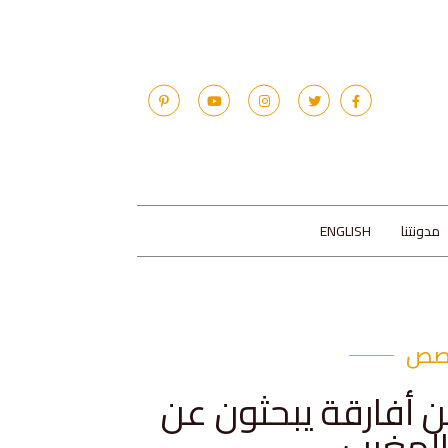
مدونتنا
ENGLISH
صص
ين أفارقة يبحثون عن
لمغرب