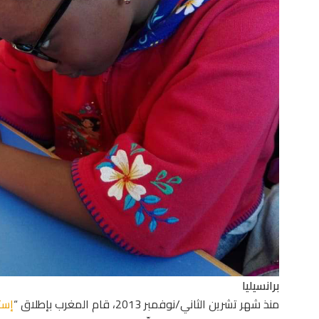
برانسيليا
منذ شهر تشرين الثاني/نوفمبر 2013، قام المغرب بإطلاق “
إست