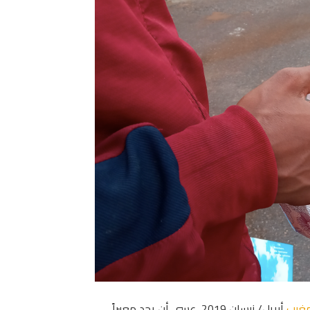
مغرب
أبريل/ نيسان 2019، عسى أن يجد معبراً