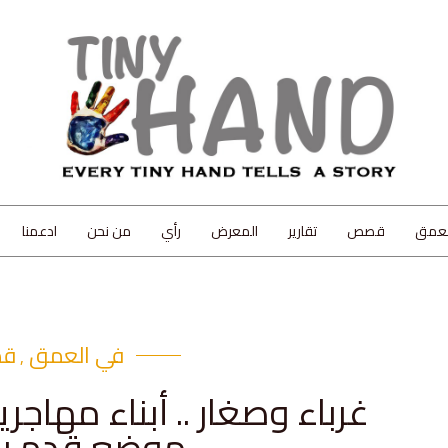
لعمق
قصص
تقارير
المعرض
رأي
من نحن
ادعمنا
في العمق
ق
,
غرباء وصغار .. أبناء مهاجر
موضع قدم با