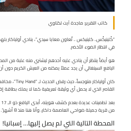
كاتب التقرير: ماجدة آيت لكتاوي
“كْلينيكْس.. كلينيكس .. تْعاون معايا سيدي”، ينادي أولياكار بله
في انتظار الضوء الأخضر.
هو أيضاً ينتظر أن ينادي عليه أحدهم ليشتري منه علبة من الم
اليافع السينغالي أن يجد عملاً يمكنه من العيش الكريم دون أن ي
كان أولياكار متو
القاصر الذي لا يحمل أي وثيقة تعريفية كما لا يملك بطاقة إقام
بع
من قرية جميلة ضواحي العاصمة داكار، وأنا هنا منذ 8 أشهر”.
المحطة التالية التي لم يصل إليها… إسبانيا!