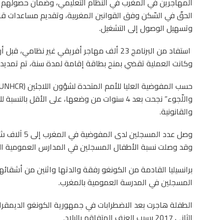
المهاجرين في المغرب في النّظام التعليمي، وضمان حصولهم ع
الحقّ في السّكن وفق القوانين المغربية، وتقديم مساعدات قانون
وتسهيل الوصول إلى التشغيل.
وكانت العملية تقضي بمنح بطاقة إقامة لمدة سنة، تم تمديده
واللّجوء” نجحت بعد 4 سنوات من وضعها، على الأقل 
والقانونية.
وصل عدد المسجل
وقد وصلت نسبة الأطفال المسجلين في المدارس العمومية المغربية إلى 82 في
برانسيليا القادمة من الكونغو رفقة والدتها واثنين من أشقائه
المسجلين في المدرسة العمومية بالمغرب.
الطفلة هاجرت بعد الاضطرابات في جمهورية الكونغو الديمقراط
الثاني 2017 بسبب العنف المتفاقم بالبلاد.