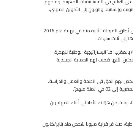
لى العلاج في المستشفيات المغربية، ومنحهم
ية وإنسانية، والولوج إلى التّكوين المهني،
استفاد من البرنامج 23 ألف مهاجر أفريقي غير نظامي، قبل أن تُطلق المرحلة الثانية منه في نهاية عام 2016،
ا إلى ثلاث سنوات.
حسب المفوضية العليا للأمم المتحدة لشؤون اللاجئين (UNHCR) بالمغرب، فـ”الإستراتيجية الوطنية للهجرة
بالنسبة للاجئين، لأنها ضمنت لهم الحماية الجسدية
ين لدى المفوضية في المغرب إلى 5 آلاف شخص لهم الحق في الصحة والعمل والدراسة،
 المئة منهم”.
ا، ليست من هؤلاء الأطفال أبناء المهاجرين
ية، حيث فر قرابة مليونا شخص منذ يناير/كانون