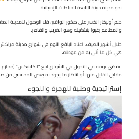
نحو مدينة سبتة التابعة للسلطات الإسبانية.
حلم أوليكار انكسر على صخور الواقع، فلا الوصول للمدينة المغر
والمطاعم رغبوا بتشغيله وهو الغريب والقاصر.
خلال أشهر الصيف، اعتاد اليافع النوم في شوارع مدينة مراكش ذ
هي كل ما أتى به من موطنه.
يقضي يومه في التجول في الشوارع لبيع “الكلينيكس” (محارم 
مقابل القليل منها أو انتظار ما يجود به بعض المحسنين من ص
إستراتيجية وطنية للهجرة واللجوء