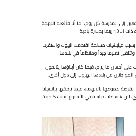
هبن إلى المدرسة كل يوم، أما أنا فأتعلم اللهجة
حسرة بادية.
اب بسبب ميليشيات مسلحة اقتحمت البيوت واستقرت
تلقى تعليما جيداً ومنتظماً في بلادها.
ت على أحسن ما يرام، فيما كان أبناؤها يتابعون
 المواطنين من بلادها الهروب إلى دول أخرى.
الفرصة لدموعها بالانهمار، فيما ترمقها برانسيليا
ست كافية”.