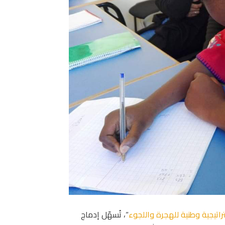
راتيجية وطنية للهجرة واللجوء
“، تُسهّل إدماج