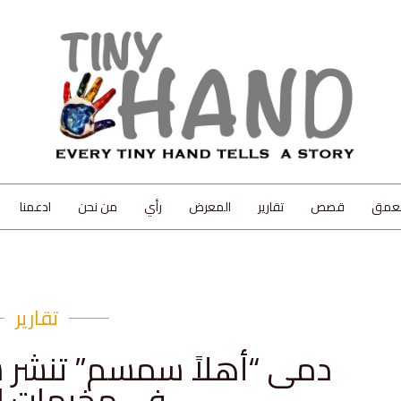
لعمق
قصص
تقارير
المعرض
رأي
من نحن
ادعمنا
تقارير
دمى “أهلاً سمسم” تنشر 
في مخيمات ال