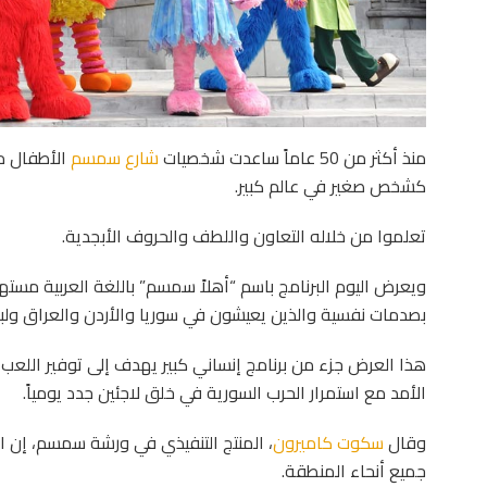
منذ أكثر من 50 عاماً ساعدت شخصيات
شارع سمسم
الأطفال من
كشخص صغير في عالم كبير.
تعلموا من خلاله التعاون واللطف والحروف الأبجدية.
ويعرض اليوم البرنامج باسم “أهلاً سمسم” باللغة العربية مستهد
بصدمات نفسية والذين يعيشون في سوريا والأردن والعراق ولبن
هذا العرض جزء من برنامج إنساني كبير يهدف إلى توفير اللعب
الأمد مع استمرار الحرب السورية في خلق لاجئين جدد يومياً.
وقال
سكوت كاميرون
، المنتج التنفيذي في ورشة سمسم، إن ا
جميع أنحاء المنطقة.