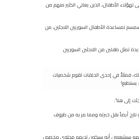
ى لهؤلاء الأطفال، الذين يعاني الكثير منهم من
مل مسلسل افتح يا سمسم لمساعدة الأطفال السوريين اللاجئين، من
ة تمثل طفلين من اللاجئين السوريين
ذلك، فمثلاًَ في إحدى الحلقات تقوم شخصيات
 يستطيع!
ت إلى هنا”.
ازح أيضاً نقل خبرته ومما مر به من ظروف
لأنهم سيشعرون أنه سيكون لديهم محتوى مخصص