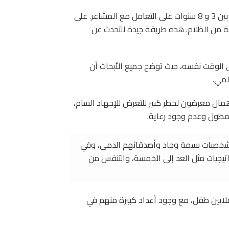
“لذلك نظرنا في كيفية مساعدة الأطفال الذين تتراوح أعمارهم بين 3 و 8 سنوات على التعامل مع المشاعر. على
سمة من الظلام. هذه طريقة جيدة للتحدث عن
 الوقت نفسه، حيث توضح جميع الأبحاث أن
لمي.
إهمال معرضون لخطر كبير للتعرض للإجهاد السام،
لمطول وعدم وجود رعاية.
ال شخصيات بسمة وجاد وأصدقائهم الدمى، وفي
تيجيات مثل العد إلى الخمسة، والتنفس من
 اندلاع الصراع في سوريا في عام 2011، تشرد أكثر من 5 ملايين طفل، مع وجود أعداد كبيرة منهم في