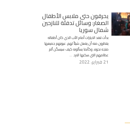
يحرقون حتى ملابس الأطفال
الصغار: وسائل تدفئة للنازحين
شمال سوريا
بدأت تنفد الخيارات أمام الأب الذي كان أطفاله
ينتظرون منه أن يفعل شيئاً لهم، عيونهم جميعها
متجه نحوه، وكأنما يسألونه كيف سيسكّن ألم
عظامهم التي سكنها البرد. …
21 فبراير، 2022