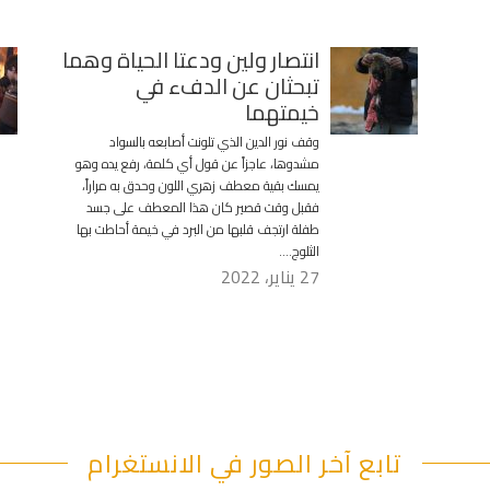
انتصار ولين ودعتا الحياة وهما
تبحثان عن الدفء في
خيمتهما
وقف نور الدين الذي تلونت أصابعه بالسواد
مشدوها، عاجزاً عن قول أي كلمة، رفع يده وهو
يمسك بقية معطف زهري اللون وحدق به مراراً،
فقبل وقت قصير كان هذا المعطف على جسد
طفلة ارتجف قلبها من البرد في خيمة أحاطت بها
الثلوج….
27 يناير، 2022
تابع آخر الصور في الانستغرام