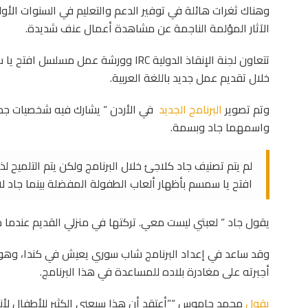
وهناك ثغرات هائلة في توفير الدعم والتعليم في السنوات الأول
الآثار المؤلمة الناجمة عن مشاهدة أعمال عنف شديدة.
تتعاون لجنة الإنقاذ الدولية IRC وورشة ع
خلال تقديم عمل جديد باللغة العربية.
وتم تصوير
البرنامج الجديد
في الأردن “ يشارك فيه شخصيات جديد
واسمهما جاد وبسمة.
لم يتم تصنيف جاد كلاجئ خلال البرنامج ولكن يتم التلميح ل
افتح يا سمسم بأظهار ألعاب الطفولة المفضلة بينما جاد لا
يقول جاد ” لعبتي ليست معي. تركتها في منزلي القديم عندما جئ
وقد ساعد في إعداد البرنامج شاب سوري يعيش في كندا، وهو ن
أجبرته على مغادرة بلاده للمساعدة في هذا البرنامج.
يقول
محمد جاموس “”أعتقد أن هذا سيعني الكثير للأطفال 