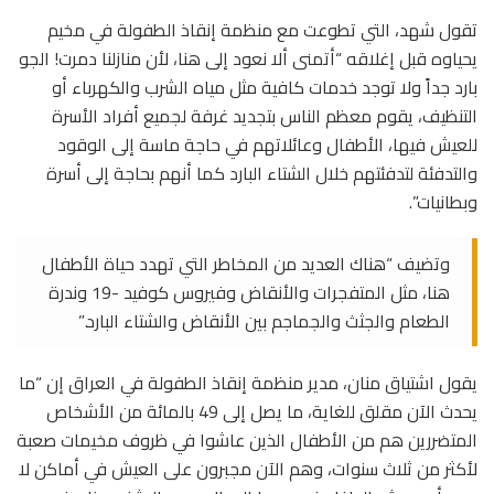
تقول شهد، التي تطوعت مع منظمة إنقاذ الطفولة في مخيم
يحياوه قبل إغلاقه “أتمنى ألا نعود إلى هنا، لأن منازلنا دمرت! الجو
بارد جداً ولا توجد خدمات كافية مثل مياه الشرب والكهرباء أو
التنظيف، يقوم معظم الناس بتجديد غرفة لجميع أفراد الأسرة
للعيش فيها، الأطفال وعائلاتهم في حاجة ماسة إلى الوقود
والتدفئة لتدفئتهم خلال الشتاء البارد كما أنهم بحاجة إلى أسرة
وبطانيات”.
وتضيف “هناك العديد من المخاطر التي تهدد حياة الأطفال
هنا، مثل المتفجرات والأنقاض وفيروس كوفيد -19 وندرة
الطعام والجثث والجماجم بين الأنقاض والشتاء البارد.”
يقول اشتياق منان، مدير منظمة إنقاذ الطفولة في العراق إن “ما
يحدث الآن مقلق للغاية، ما يصل إلى 49 بالمائة من الأشخاص
المتضررين هم من الأطفال الذين عاشوا في ظروف مخيمات صعبة
لأكثر من ثلاث سنوات، وهم الآن مجبرون على العيش في أماكن لا