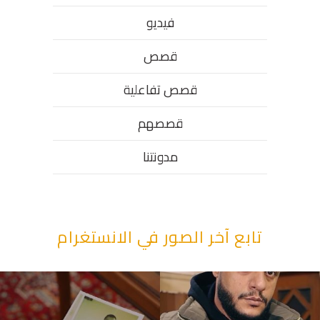
فيديو
قصص
قصص تفاعلية
قصصهم
مدونتنا
تابع آخر الصور في الانستغرام
“وقت بيمرق العيد.. ببكي.” ف