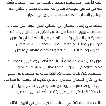
آلاف الأطفال وعائلاتهم يضطرون للعيش في منازل مدمرة بشكل
كبير في مناطق مهجورة بقنابل غير منفجرة وجثث وأنقاض، بعد
الإغلاق المفاجئ لعدة مخيمات للنازحين في العراق.
تحدثت فرق إنقاذ الأطفال إلى الأهالي الذين أجبروا على مغادرة
المخيمات. ورووا قصصاً مروعة عن العثور على قنابل وجثث غير
منفجرة في المباني وتحت الأنقاض في المناطق التي يقيمون
فيها الآن، والأسر بحاجة ماسة إلى الخدمات الأساسية مثل
الكهرباء ومياه الشرب النظيفة والمأمونة والطعام والنقل.
يقول علي، 47 عاماً، وهو أب لأربعة أطفال وعاد إلى الموصل من
مخيم يحياوه في كركوك “عندما عدنا إلى هنا، لم يتم تطهير
المنطقة، كان هناك متفجرات، أنزلت قنبلة غير منفجرة من سطح
منزلي، كان الأطفال يحملون الرصاص لكنهم لم يعرفوا ما هو! جاء
ابني لي ومعه قنبلة يدوية غير منفجرة في يده، هو يقول “أبي،
ما هذا؟” كما عثر الناس على جثة في أحد المنازل المدمرة.
كانت هذه المنطقة هي الملاذ الأخير لداعش في نينوى ، لذلك