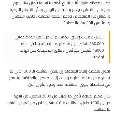
دمرت معظم منازلنا أثناء النزاع. أطفالنا ليسوا بأمان هنا. إنهم
بحاجة إلى الأمان ، وهم بحاجة إلى الوعي بشأن الألغام الأرضية
والقنابل غير المنفجرة ، ودعم الصحة العقلية ، ولعب الأطفال ،
والملابس الشتوية والطعام “.
تشكل عمليات إغلاق المعسكرات جزءاً من عودة حوالي
250.000 شخص إلى مناطقهم الأصلية، بما في ذلك
48000 شخص سيتأثرون بإغلاق المخيمات قبل نهاية
نوفمبر.
تقول منظمة إنقاذ الطفولة إن بعض العائلات الـ 303 الذين تم
ترحيلهم من مخيم يحياوه وصلت إلى الموصل والعياضية وتلعفر
في محافظة نينوى، لتكتشف عدم وجود مأوى آمن.
كان مخيم يحياوه يأوي ما يقرب من 2000 شخص، من بينهم
حوالي 1000 طفل، العائلات قلقة بشكل خاص من تعرض الفتيات
للاختطاف.