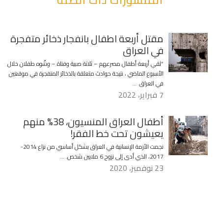
مقتل أربعة اطفال بانفجار ذخائر متفجرة
في العراق
“لقي أربعة أطفال مصرعهم – ثلاثة صبية وفتاة – وشُوه طفلان خلال
الأسبوع الماضي ، نتيجة حوادث متعلقة بالذخائر المتفجرة في موقعين
في العراق. …
7 فبراير، 2022
أطفال العراق المنسيون، 38% منهم
يعيشون تحت خط الفقر!
نجمت الأزمة الإنسانية في العراق بشكل أساسي من نزاع 2014-
2017، الذي أدى إلى نزوح 6 ملايين شخص. …
23 نوفمبر، 2020