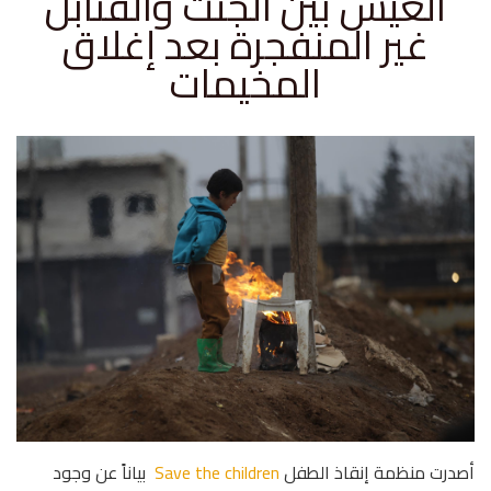
العيش بين الجثث والقنابل
غير المنفجرة بعد إغلاق
المخيمات
أصدرت منظمة إنقاذ الطفل
Save the children
بياناً عن وجود