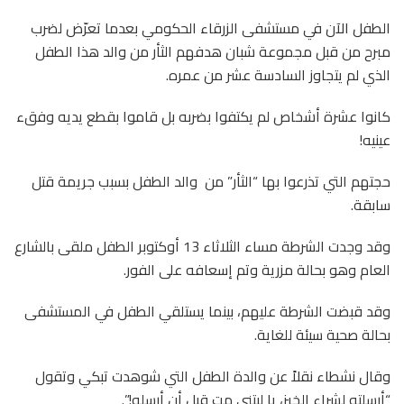
الطفل الآن في مستشفى الزرقاء الحكومي بعدما تعرّض لضرب
مبرح من قبل مجموعة شبان هدفهم الثأر من والد هذا الطفل
الذي لم يتجاوز السادسة عشر من عمره.
كانوا عشرة أشخاص لم يكتفوا بضربه بل قاموا بقطع يديه وفقء
عينيه!
حجتهم التي تذرعوا بها “الثأر” من والد الطفل بسبب جريمة قتل
سابقة.
وقد وجدت الشرطة مساء الثلاثاء 13 أوكتوبر الطفل ملقى بالشارع
العام وهو بحالة مزرية وتم إسعافه على الفور.
وقد قبضت الشرطة عليهم، بينما يستلقي الطفل في المستشفى
بحالة صحية سيئة للغاية.
وقال نشطاء نقلاً عن والدة الطفل التي شوهدت تبكي وتقول
“أرسلته لشراء الخبز، يا ليتني مت قبل أن أرسله!”.