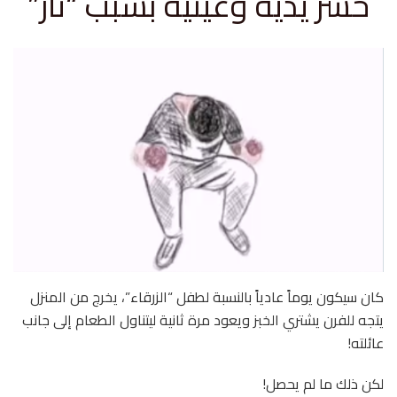
خسر يديه وعينيه بسبب “ثأر”
كان سيكون يوماً عادياً بالنسبة لطفل “الزرقاء”، يخرج من المنزل
يتجه للفرن يشتري الخبز ويعود مرة ثانية ليتناول الطعام إلى جانب
عائلته!
لكن ذلك ما لم يحصل!