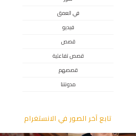
في العمق
فيديو
قصص
قصص تفاعلية
قصصهم
مدونتنا
تابع آخر الصور في الانستغرام
“وقت بيمرق العيد.. ببكي.” ف