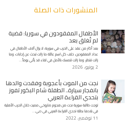
المنشورات ذات الصلة
الأطفال المفقودون في سوريا: قضية
لم تُغلق بعد
بعد أكثر من عقد على الحرب في سورية، لا يزال آلاف الأطفال في
عداد المفقودين، خلف كل اسم عائلة ما زالت تبحث عن إجابات، وما
زالت تنتظر، وما زالت تتمسك بالأمل في لقاء قد يأتي يوماً….
2 يونيو، 2026
نجت من الموت بأعجوبة وفقدت والدها
بانفجار سيارة.. الطفلة شام البكور تفوز
بتحدي القراءة العربي
توجت طالبة سورية نجت من هجوم صاروخي مميت خلال الحرب الأهلية
في بلادها بطلة تحدي القراءة العربي في دبي….
11 نوفمبر، 2022