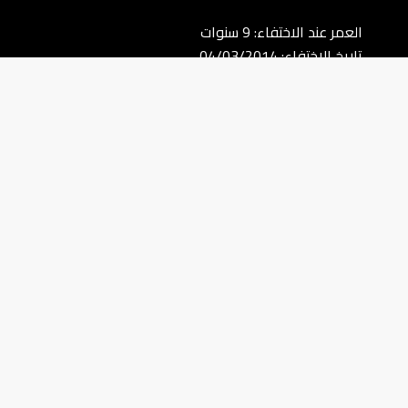
العمر عند الاختفاء: 9 سنوات
تاريخ الاختفاء: 04/03/2014
مكان الاختفاء: دمشق
المدينة: دمشق